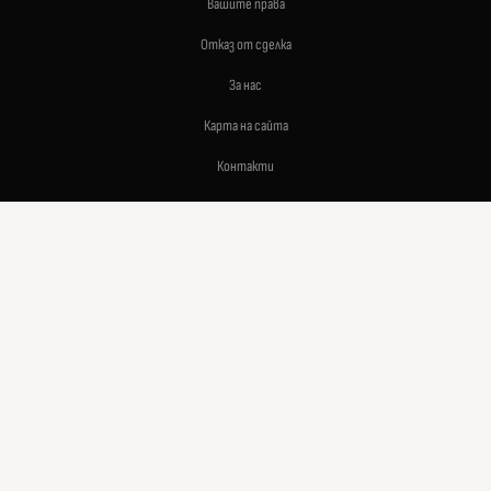
Вашите права
Отказ от сделка
За нас
Карта на сайта
Контакти
Контакти
Автосектор ЕООД
0888 152535
sales:at:avtosector.com
Методи на плащане