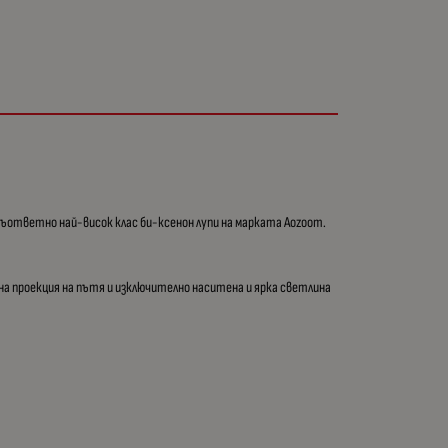
съответно най-висок клас би-ксенон лупи на марката Aozoom.
 проекция на пътя и изключително наситена и ярка светлина