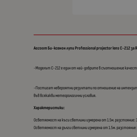
Aozoom Би-ксенон лупи Professional projector lens C-212 за
-Моделът C-212 е един от най-добрите в съотношение качество
-Постигат невероятни резултати по отношение на интензитет
във всякакви метеорологични условия.
Характеристики:
Осветяемост на къси светлини измерена от 1.5м. разстояние: 3
Осветяемост на дълги светлини измерена от 1.5м. разстояние: 