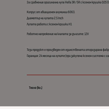
За сравнение оригинална лупа Hella 3R / 5R с ксенон крушка D2S
Копрус от авиационен алуминии 6063.
Диаметър на лупата 2.5 Inch
Лупата работи с ксенон крушки H1
Работно напрежение на клапата за дългите: 12V
Този продукт е произведен от единствената оторизирана фаб
Гаранция: 24 месеца на лупите (при закупена ксенон система с г
Тегло (кг.)