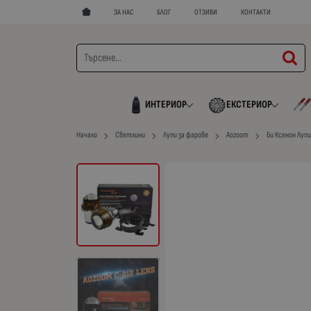
ЗА НАС
БЛОГ
ОТЗИВИ
КОНТАКТИ
ИНТЕРИОР
ЕКСТЕРИОР
Начало
Светлини
Лупи за фарове
Aozoom
Би Ксенон Лупи 