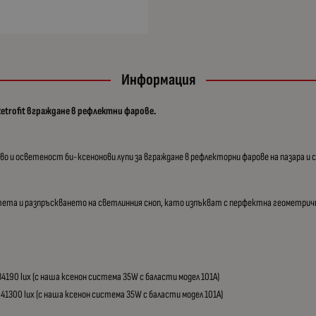
Информация
 Retrofit вграждане в рефлектни фарове.
 и осветеност би-ксенонови лупи за вграждане в рефлекторни фарове на пазара и 
а и разпръскването на светлинния сноп, като изпъкват с перфектна геометрична
4190 lux (с наша ксенон система 35W с баласти модел 101A)
41300 lux (с наша ксенон система 35W с баласти модел 101A)