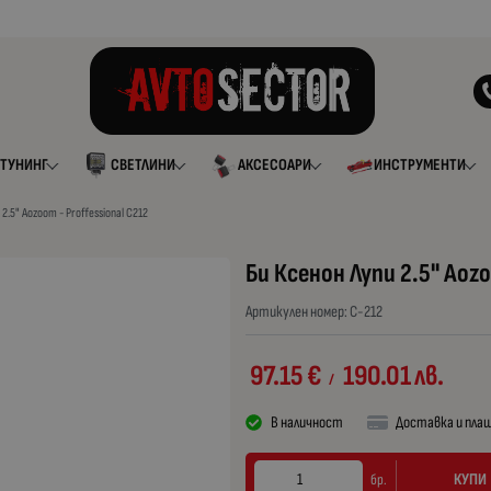
ТУНИНГ
СВЕТЛИНИ
АКСЕСОАРИ
ИНСТРУМЕНТИ
2.5" Aozoom - Proffessional C212
Би Ксенон Лупи 2.5" Aozo
Артикулен номер:
C-212
97.15
€
190.01
лв.
/
В наличност
Доставка и пла
КУПИ
бр.