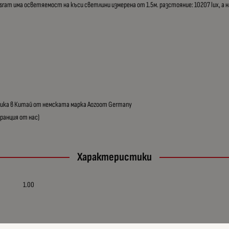
 Osram има осветяемост на къси светлини измерена от 1.5м. разстояние: 10207 lux, а н
рика в Китай от немската марка Aozoom Germany
аранция от нас)
Характеристики
1.00