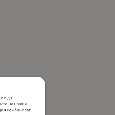
е и да
нето на нашия
 да я комбинират