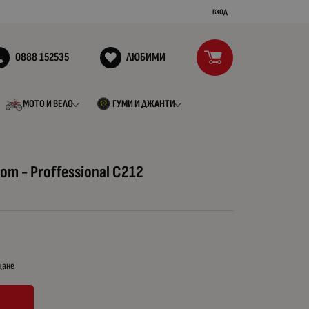
ВХОД
0888 152535
ЛЮБИМИ
МОТО И ВЕЛО
ГУМИ И ДЖАНТИ
om - Proffessional C212
щане