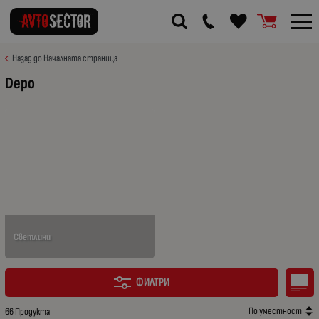
Назад до Началната страница
Depo
Светлини
ФИЛТРИ
По уместност
66 Продукта