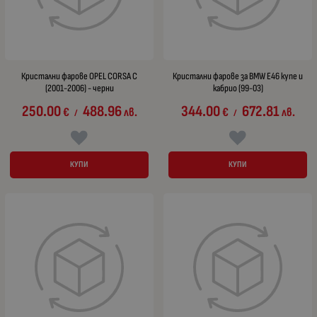
Кристални фарове OPEL CORSA C
Кристални фарове за BMW E46 купе и
(2001-2006) - черни
кабрио (99-03)
250.00
488.96
344.00
672.81
€
лв.
€
лв.
/
/
КУПИ
КУПИ