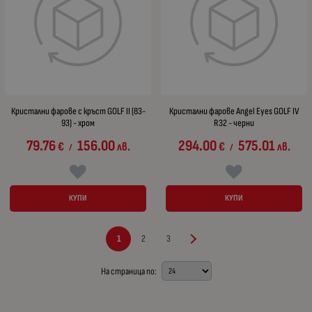
Кристални фарове с кръст GOLF II (83-
Кристални фарове Angel Eyes GOLF IV
93) - хром
R32 - черни
79.76
156.00
294.00
575.01
€
лв.
€
лв.
/
/
КУПИ
КУПИ
1
2
3
На страница по: