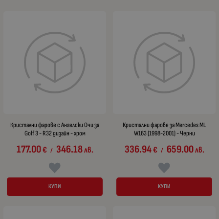
Кристални фарове с Ангелски Очи за
Кристални фарове за Mercedes ML
Golf 3 - R32 дизайн - хром
W163 (1998-2001) - Черни
177.00
346.18
336.94
659.00
€
лв.
€
лв.
/
/
КУПИ
КУПИ