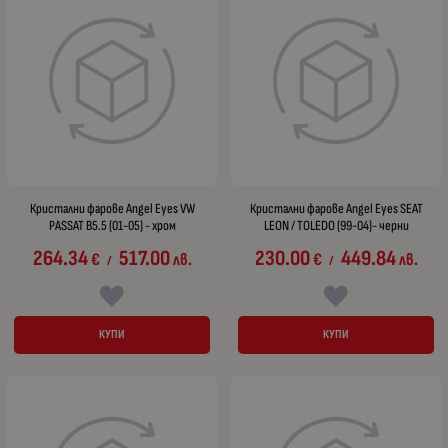
Кристални фарове Angel Eyes VW
Кристални фарове Angel Eyes SEAT
PASSAT B5.5 (01-05) - хром
LEON / TOLEDO (99-04)- черни
264.34
517.00
230.00
449.84
€
лв.
€
лв.
/
/
КУПИ
КУПИ