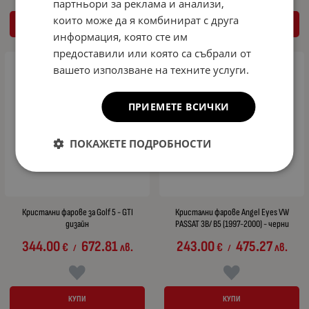
партньори за реклама и анализи,
които може да я комбинират с друга
КУПИ
КУПИ
информация, която сте им
предоставили или която са събрали от
вашето използване на техните услуги.
ПРИЕМЕТЕ ВСИЧКИ
ПОКАЖЕТЕ ПОДРОБНОСТИ
Кристални фарове за Golf 5 - GTI
Кристални фарове Angel Eyes VW
дизайн
PASSAT 3B/ B5 (1997-2000) - черни
344.00
672.81
243.00
475.27
€
лв.
€
лв.
/
/
КУПИ
КУПИ