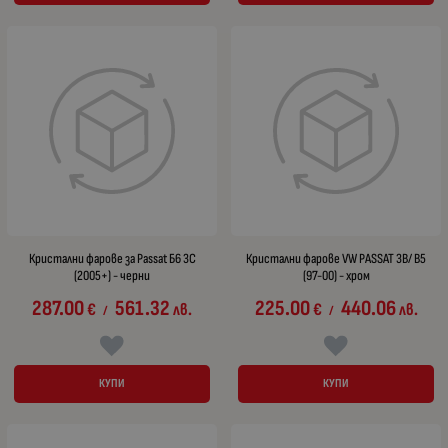
Кристални фарове за Passat Б6 3C
Кристални фарове VW PASSAT 3B/ B5
(2005+) - черни
(97-00) - хром
287.00
561.32
225.00
440.06
€
лв.
€
лв.
/
/
КУПИ
КУПИ