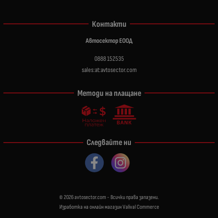
Контакти
Автосектор ЕООД
0888 152535
sales:at:avtosector.com
Методи на плащане
Следвайте ни
© 2026
avtosector.com
- Всички права запазени.
Изработка на онлайн магазин
Valival Commerce