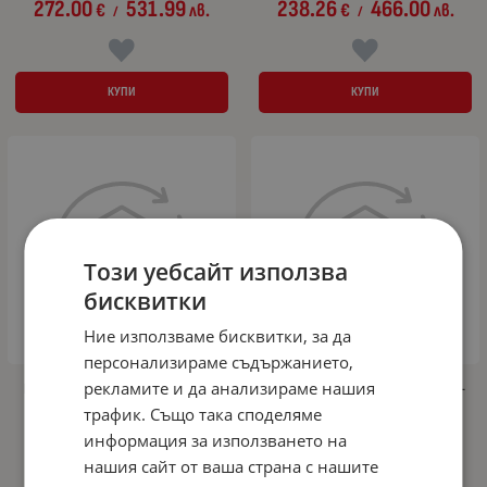
272.00
531.99
238.26
466.00
€
лв.
€
лв.
/
/
КУПИ
КУПИ
Този уебсайт използва
бисквитки
Ние използваме бисквитки, за да
персонализираме съдържанието,
рекламите и да анализираме нашия
Кристални фарове за OPEL VECTRA C
Кристални фарове OPEL ASTRA G (98-
(02-05) - черни
04) - хром
трафик. Също така споделяме
206.56
404.00
249.00
487.00
информация за използването на
€
лв.
€
лв.
/
/
нашия сайт от ваша страна с нашите