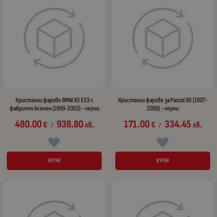
Кристални фарове BMW X5 E53 с
Кристални фарове за Passat B5 (1997-
фабричен ксенон (1999-2003) - черни
2000) - черни
480.00
938.80
171.00
334.45
€
лв.
€
лв.
/
/
КУПИ
КУПИ