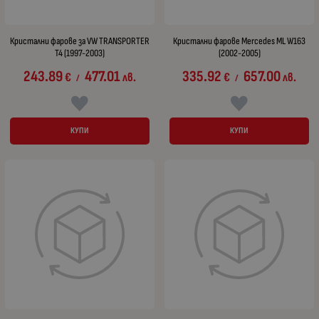
Кристални фарове за VW TRANSPORTER
Кристални фарове Mercedes ML W163
T4 (1997-2003)
(2002-2005)
243.89
477.01
335.92
657.00
€
лв.
€
лв.
/
/
КУПИ
КУПИ