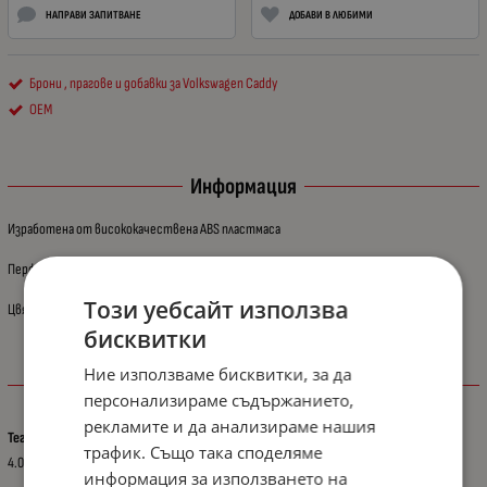
НАПРАВИ ЗАПИТВАНЕ
ДОБАВИ В ЛЮБИМИ
Брони , прагове и добавки за Volkswagen Caddy
OEM
Информация
Изработена от висококачествена ABS пластмаса
Перфектно пасване.
Този уебсайт използва
Цвят: черен
бисквитки
Ние използваме бисквитки, за да
Характеристики
персонализираме съдържанието,
рекламите и да анализираме нашия
Тегло (кг.)
трафик. Също така споделяме
4.00
информация за използването на