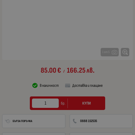
1 от 5
85.00
€
166.25
лв.
/
В наличност
Доставка и плащане
КУПИ
бр.
0888 152535
БЪРЗА ПОРЪЧКА