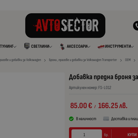
ТУНИНГ
СВЕТЛИНИ
АКСЕСОАРИ
ИНСТРУМЕНТИ
прагове и добавки за Volkswagen
Брони , прагове и добавки за Volkswagen Transporter
OEM
Добавка предна броня за
Артикулен номер:
FS-L012
85.00
€
166.25
лв.
/
В наличност
Доставка и пла
КУПИ
бр.