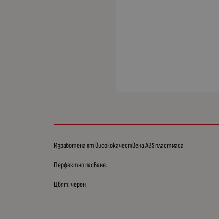
Изработена от висококачествена ABS пластмаса
Перфектно пасване.
Цвят: черен