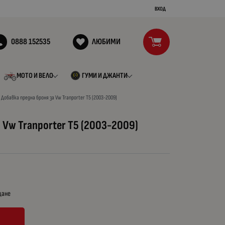
ВХОД
0888 152535
ЛЮБИМИ
МОТО И ВЕЛО
ГУМИ И ДЖАНТИ
Добавка предна броня за Vw Tranporter T5 (2003-2009)
 Vw Tranporter T5 (2003-2009)
щане