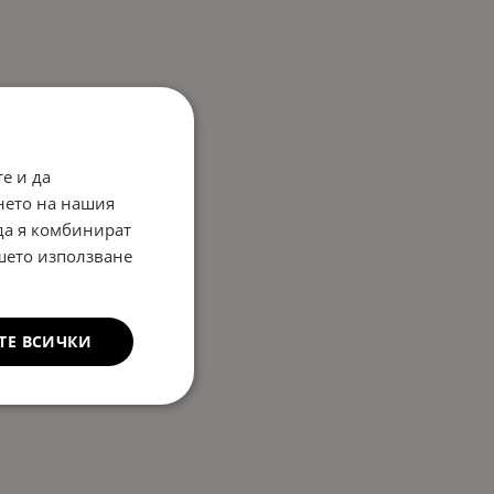
е и да
нето на нашия
 да я комбинират
ашето използване
ТЕ ВСИЧКИ