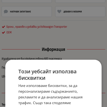
НАПРАВИ ЗАПИТВАНЕ
ДОБАВИ В ЛЮБИМИ
Брони , прагове и добавки за Volkswagen Transporter
OEM
Информация
Изработена от висококачествена ABS пластмаса
Перфектно пасване.
Този уебсайт използва
Цвят: черен
бисквитки
Ние използваме бисквитки, за да
персонализираме съдържанието,
Характеристики
рекламите и да анализираме нашия
трафик. Също така споделяме
Тегло (кг.)