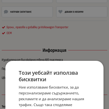
НАПРАВИ ЗАПИТВАНЕ
ДОБАВИ В ЛЮБИМИ
Брони , прагове и добавки за Volkswagen Transporter
OEM
Информация
Изработена от висококачествена ABS пластмаса
Перфектно пасване.
Този уебсайт използва
Цвят: черен
бисквитки
Ние използваме бисквитки, за да
персонализираме съдържанието,
Характеристики
рекламите и да анализираме нашия
трафик. Също така споделяме
Тегло (кг.)