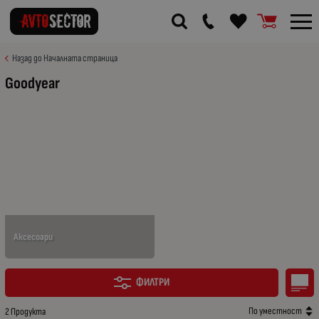
Назад до Началната страница
Goodyear
Аксесоари
ФИЛТРИ
По уместност
2 Продукта