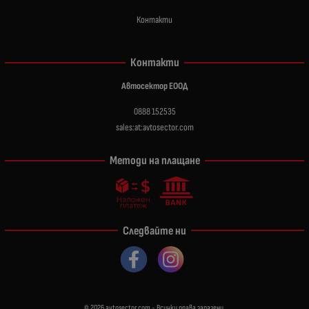
Контакти
Контакти
Автосектор ЕООД
0888 152535
sales:at:avtosector.com
Методи на плащане
Следвайте ни
© 2026
avtosector.com
- Всички права запазени.