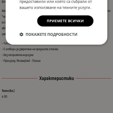
предоставили или която са събрали от
финиши, за да отговарят на вашите предпочитания и стил.
вашето използване на техните услуги.
Ако търсите надеждна защита на подовете на автомобила си, гумените стелки тип
"леген" от Rezaw-Plast са отличен избор. Съчетавайки качество, издръжливост и
ПРИЕМЕТЕ ВСИЧКИ
естетика, тези стелки са идеалния аксесоар, който ще ви помогне да запазите
автомобила си в перфектно състояние и да го предпазите от увреждания през
ПОКАЖЕТЕ ПОДРОБНОСТИ
цялата година.
- Тип леген
- С отвори за закрепяне на предните стелки
- Без неприятна миризма
-
Произход: Rezawplast - Полша
Характеристики
Тегло (кг.)
4.00