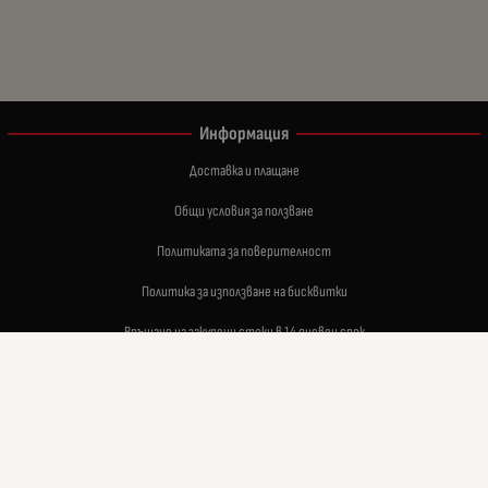
Информация
Доставка и плащане
Общи условия за ползване
Политиката за поверителност
Политика за използване на бисквитки
Връщане на закупени стоки в 14 дневен срок
При възникване на спор, свързан с покупка онлайн, можете да ползвате сайта ОРС
Вашите права
Отказ от сделка