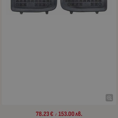
78.23
€
153.00
лв.
/