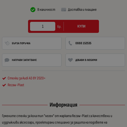
В наличност
Доставка и плащане
КУПИ
бр.
0888 152535
БЪРЗА ПОРЪЧКА
НАПРАВИ ЗАПИТВАНЕ
ДОБАВИ В ЛЮБИМИ
Стелки за Audi A3 8Y 2020+
Rezaw-Plast
Информация
Гумените стелки за кола тип "леген" от марката Rezaw-Plast са качествени и
издръжливи аксесоари, проектирани специално за защита на подовете на