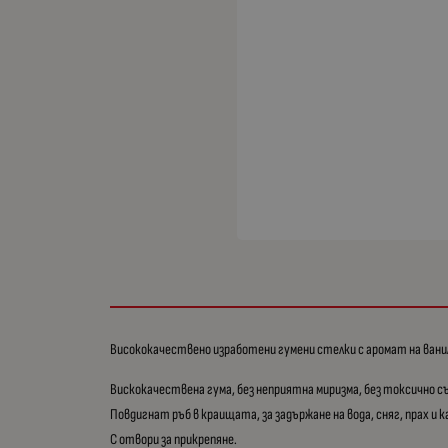
Висококачествено изработени гумени стелки с аромат на ванили
Вискокачествена гума, без неприятна миризма, без токсично с
Повдигнат ръб в краищата, за задържане на вода, сняг, прах и к
С отвори за прикрепяне.