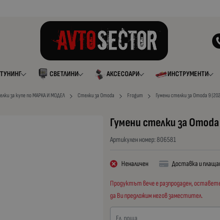
ТУНИНГ
СВЕТЛИНИ
АКСЕСОАРИ
ИНСТРУМЕНТИ
елки за купе по МАРКА И МОДЕЛ
Стелки за Omoda
Frogum
Гумени стелки за Omoda 9 (20
Гумени стелки за Omoda 
Артикулен номер:
806581
Неналичен
Доставка и плаща
Продуктът вече е разпродаден, оставете 
да Ви предложим негов заместител.
Ел. поща