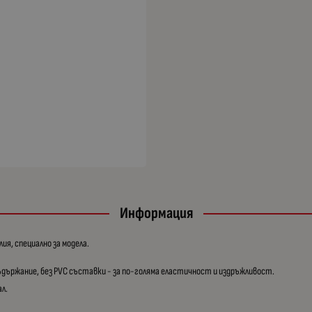
Информация
я, специално за модела.
ъдържание, без PVC съставки - за по-голяма еластичност и издръжливост.
ал.