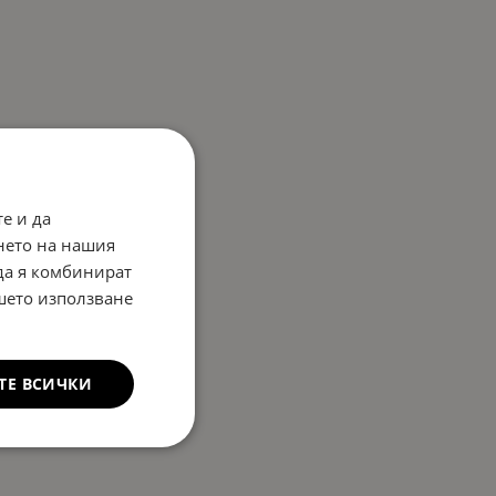
е и да
нето на нашия
 да я комбинират
ашето използване
ТЕ ВСИЧКИ