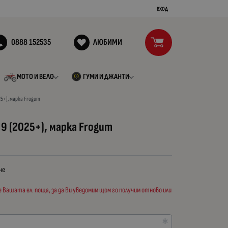
ВХОД
0888 152535
ЛЮБИМИ
МОТО И ВЕЛО
ГУМИ И ДЖАНТИ
25+), марка Frogum
9 (2025+), марка Frogum
не
Вашата ел. поща, за да Ви уведомим щом го получим отново или