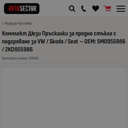
Назад до Чистачки
Комплект Дюзи Пръскалки за предно стъкло с
подгряване за VW / Skoda / Seat – OEM: 5M0955986
/ 2KD955986
Артикулен номер:
CHI404