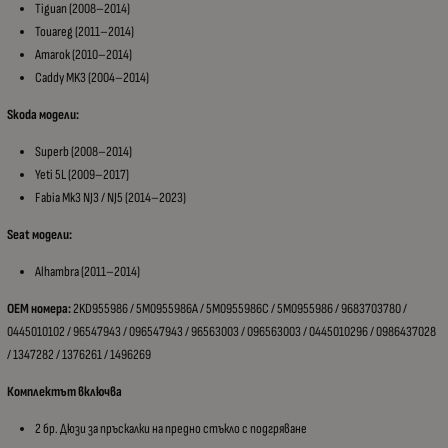
Tiguan (2008–2014)
Touareg (2011–2014)
Amarok (2010–2014)
Caddy MK3 (2004–2014)
Skoda модели:
Superb (2008–2014)
Yeti 5L (2009–2017)
Fabia Mk3 NJ3 / NJ5 (2014–2023)
Seat модели:
Alhambra (2011–2014)
OEM номера:
2KD955986 / 5M0955986A / 5M0955986C / 5M0955986 / 9683703780 /
0445010102 / 96547943 / 096547943 / 96563003 / 096563003 / 0445010296 / 0986437028
/ 1347282 / 1376261 / 1496269
Комплектът включва
2 бр. Дюзи за пръскалки на предно стъкло с подгряване