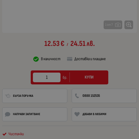
1 от 7
12.53
€
24.51
лв.
/
В наличност
Доставка и плащане
КУПИ
бр.
0888 152535
БЪРЗА ПОРЪЧКА
НАПРАВИ ЗАПИТВАНЕ
ДОБАВИ В ЛЮБИМИ
Чистачки