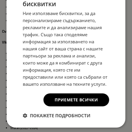
Функция: С подгряване (Heated Washer Nozzle)
бисквитки
Материал: ABS пластмаса
Ние използваме бисквитки, за да
Цвят: Черен
персонализираме съдържанието,
Монтаж: Директен заместител (plug & play)
рекламите и да анализираме нашия
Съвместимост:
трафик. Също така споделяме
информация за използването на
VW модели:
нашия сайт от ваша страна с нашите
Golf MK5 (2004–2009)
партньори за реклама и анализи,
Golf MK6 (2008–2013)
които може да я комбинират с друга
Golf MK7 (2012–2023)
информация, която сте им
Rabbit (2006–2009)
предоставили или която са събрали от
Passat B6 3C2 / 3C5 (2005–2010)
вашето използване на техните услуги.
Passat B7 (2010–2014)
Beetle (2012–2014)
ПРИЕМЕТЕ ВСИЧКИ
EOS (2006–2014)
E-Golf (2014–2015)
Golf Plus (2005–2014)
ПОКАЖЕТЕ ПОДРОБНОСТИ
Scirocco (2009–2014)
Sharan (2011–2014)