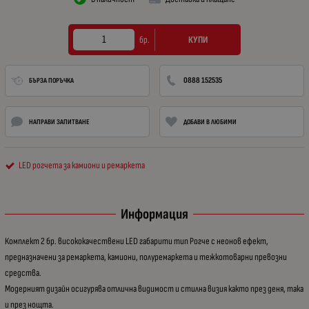
КУПИ
бр.
0888 152535
БЪРЗА ПОРЪЧКА
НАПРАВИ ЗАПИТВАНЕ
ДОБАВИ В ЛЮБИМИ
LED рогчета за камиони и ремаркета
Информация
Комплект 2 бр. висококачествени LED габарити тип Рогче с неонов ефект,
предназначени за ремаркета, камиони, полуремаркета и тежкотоварни превозни
средства.
Модерният дизайн осигурява отлична видимост и стилна визия както през деня, така
и през нощта.