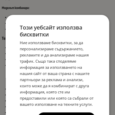
Моделът комбинира:
Бял преден габарит
Червен заден габарит
Този уебсайт използва
Страничен оранжев маркер
бисквитки
Технически характеристики:
Ние използваме бисквитки, за да
Комплект 2 бр.
персонализираме съдържанието,
Напрежение: 12V – 24V
рекламите и да анализираме нашия
Неонов LED ефект
трафик. Също така споделяме
Размери:
информация за използването на
Дължина: 140.5 mm
нашия сайт от ваша страна с нашите
Височина: 106 mm
партньори за реклама и анализи,
Ширина: 38 mm
които може да я комбинират с друга
Монтажно разстояние: 81.5 mm
информация, която сте им
Монтажен отвор: Ø 6.5 mm
предоставили или която са събрали от
Устойчив корпус
вашето използване на техните услуги.
Ниска консумация
Лесен монтаж