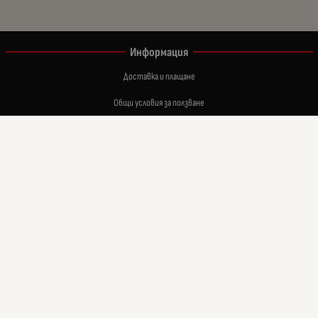
Информация
Доставка и плащане
Общи условия за ползване
Политиката за поверителност
Политика за използване на бисквитки
Връщане на закупени стоки в 14 дневен срок
При възникване на спор, свързан с покупка онлайн, можете да ползвате сайта ОРС
Вашите права
Отказ от сделка
За нас
Карта на сайта