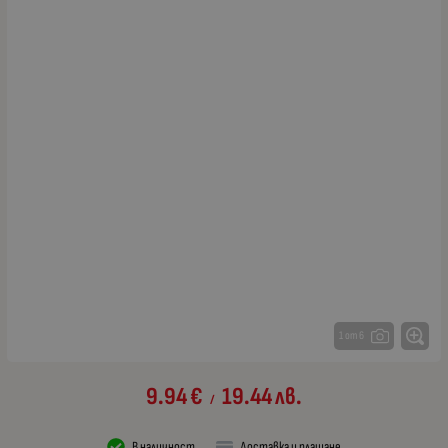
1 от 6
9.94
€
19.44
лв.
/
В наличност
Доставка и плащане