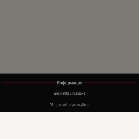
Информация
Доставка и плащане
Общи условия за ползване
Политиката за поверителност
Политика за използване на бисквитки