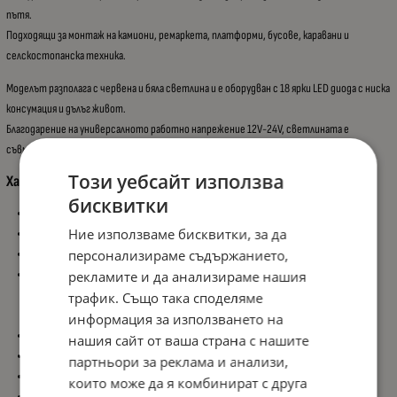
пътя.
Подходящи за монтаж на камиони, ремаркета, платформи, бусове, каравани и
селскостопанска техника.
Моделът разполага с червена и бяла светлина и е оборудван с 18 ярки LED диода с ниска
консумация и дълъг живот.
Благодарение на универсалното работно напрежение 12V-24V, светлината е
съвместима с повечето превозни средства.
Този уебсайт използва
Характеристики:
бисквитки
Комплект: 2 бр.
Ние използваме бисквитки, за да
Тип: LED габаритна светлина
персонализираме съдържанието,
Ефект: NEON EFFECT
Светлина:
рекламите и да анализираме нашия
Червена
трафик. Също така споделяме
Бяла
информация за използването на
Брой диоди: 18 LED
нашия сайт от ваша страна с нашите
Диаметър: 70 mm
партньори за реклама и анализи,
Напрежение: 12V-24V
които може да я комбинират с друга
Цвят на корпуса: Черен