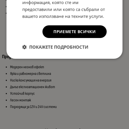
информация, която сте им
Монтаж: Универсален
предоставили или която са събрали от
Приложение:
вашето използване на техните услуги.
Камиони
Ремаркета
ПРИЕМЕТЕ ВСИЧКИ
Полуремаркета
Каравани
Земеделска техника
ПОКАЖЕТЕ ПОДРОБНОСТИ
Предимства:
Модерен неонов ефект
Ярка и равномерна светлина
Ниска консумация на енергия
Дълъг експлоатационен живот
Устойчив корпус
Лесен монтаж
Подходяща за 12V и 24V системи