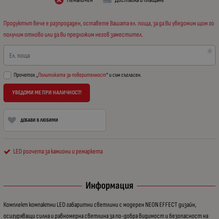
Продуктът вече е разпродаден, оставете Вашата ел. поща, за да Ви уведомим щом го
получим отново или да Ви предложим негов заместител.
Ел. поща
Прочетох „
Политиката за поверителност
“ и съм съгласен.
УВЕДОМИ МЕ ПРИ НАЛИЧНОСТ!
ДОБАВИ В ЛЮБИМИ
LED рогчета за камиони и ремаркета
Информация
Комплект компактни LED габаритни светлини с модерен NEON EFFECT дизайн,
осигуряващи силна и равномерна светлина за по-добра видимост и безопасност на