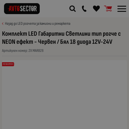
Назад до LED рогчета за камиони и ремаркета
Комплект LED Габаритни Светлини тип рогче с
NEON ефект - Червен / Бял 18 диода 12V-24V
Артикулен номер:
2X MAR828
НЕНАЛИЧЕН