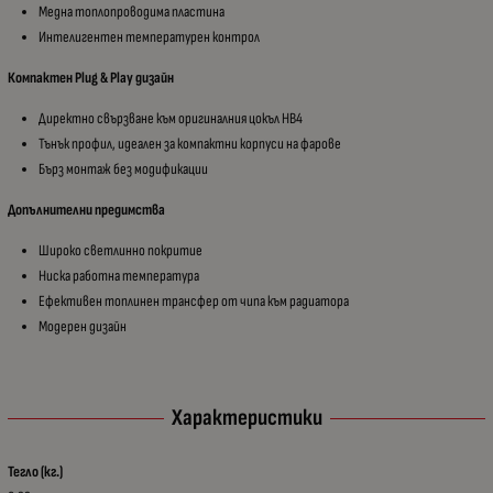
Медна топлопроводима пластина
Интелигентен температурен контрол
Компактен Plug & Play дизайн
Директно свързване към оригиналния цокъл HB4
Тънък профил, идеален за компактни корпуси на фарове
Бърз монтаж без модификации
Допълнителни предимства
Широко светлинно покритие
Ниска работна температура
Ефективен топлинен трансфер от чипа към радиатора
Модерен дизайн
Характеристики
Тегло (кг.)