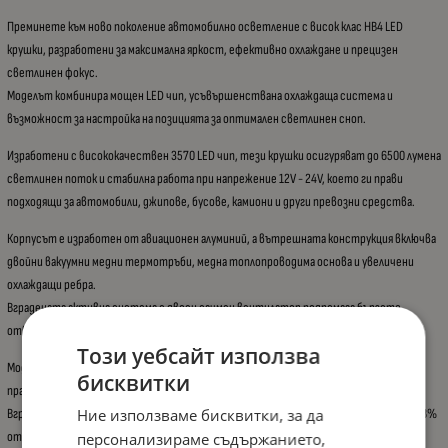
Преминете към ново поколение автомобилно осветление с висок клас HB4 LED
крушки, разработени за максимална яркост, ефективно охлаждане и прецизен
светлинен фокус.
Моделът комбинира мощен LED чип, усъвършенствана охлаждаща система и
възможност за настройка на позицията за оптимален светлинен сноп.
Изработени с висококачествен 3570 LED чип, тези крушки осигуряват до 6500 лумена
светлинен поток и стабилна работа при напрежение 12V - 24V, което ги прави
подходящи за автомобили, джипове, бусове, камиони и други превозни средства.
Корпусът е изработен от авиационен алуминий, а вътрешната конструкция включва
двойни вакуумни медни термотръби, медна топлопроводима основа и увеличени
охлаждащи ребра.
Вградената активна система с двоен сачмен вентилатор подпомага бързото
отвеждане на топлината и удължава живота на крушките до 30 000 часа.
Този уебсайт използва
Моделът разполага и с 360° регулируема основа, чрез която може да се настрои
бисквитки
правилният ъгъл на светене и да се постигне по-точен лъч без заслепяване.
Вградената CANBUS система предотвратява грешки на бордовия компютър при 98%
Ние използваме бисквитки, за да
от автомобилните системи.
персонализираме съдържанието,