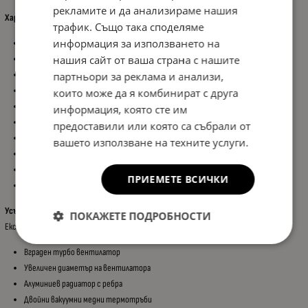
рекламите и да анализираме нашия
Характеристики:
трафик. Също така споделяме
информация за използването на
Цокъл: HB4
Мощност: 60W (на крушка)
нашия сайт от ваша страна с нашите
Напрежение: 12V / 24V
партньори за реклама и анализи,
Светлинен поток: 6500LM
които може да я комбинират с друга
Цветна температура: 6000K (студено бяла светлина)
информация, която сте им
CANBUS система – без грешки при повечето автомобили
предоставили или която са събрали от
LED чип: 3570
вашето използване на техните услуги.
Охлаждане: Вграден вентилатор + алуминиев корпус
Живот: над 30 000 часа
ПРИЕМЕТЕ ВСИЧКИ
Лесен монтаж – Plug & Play
Усъвършенствано охлаждане и дълъг живот:
ПОКАЖЕТЕ ПОДРОБНОСТИ
Експлоатационен живот до 30 000 часа благодарение на:
Вграден турбо вентилатор
Увеличен диаметър на вентилатора
Алуминиев радиатор с ребра
Двойни вакуумни медни термотръби