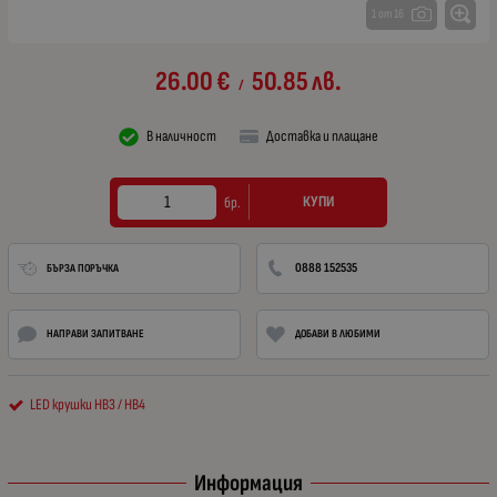
1 от 16
26.00
€
50.85
лв.
/
В наличност
Доставка и плащане
КУПИ
бр.
0888 152535
БЪРЗА ПОРЪЧКА
НАПРАВИ ЗАПИТВАНЕ
ДОБАВИ В ЛЮБИМИ
LED крушки HB3 / HB4
Информация