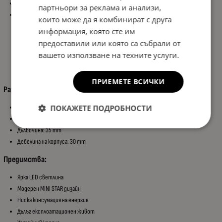
Компактен дизайн
партньори за реклама и анализи,
Подходяща за:
които може да я комбинират с друга
Камиони
информация, която сте им
Ремаркета
предоставили или която са събрали от
Полуремаркета
вашето използване на техните услуги.
Каравани
Земеделска техника
ПРИЕМЕТЕ ВСИЧКИ
Размери:
ПОКАЖЕТЕ ПОДРОБНОСТИ
Височина: 85 mm
Ширина на основата: 80 mm
Дълбочина: 35 mm
Дебелина на корпуса: 30 mm
Предимства:
Ярка LED светлина
Модерен MINI STAR дизайн
Ниска консумация на енергия
Дълъг експлоатационен живот