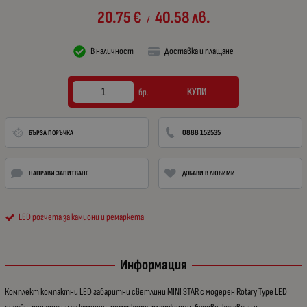
20.75
€
40.58
лв.
/
В наличност
Доставка и плащане
КУПИ
бр.
0888 152535
БЪРЗА ПОРЪЧКА
НАПРАВИ ЗАПИТВАНЕ
ДОБАВИ В ЛЮБИМИ
LED рогчета за камиони и ремаркета
Информация
Комплект компактни LED габаритни светлини MINI STAR с модерен Rotary Type LED