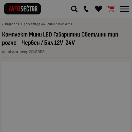
Назад до LED рогчета за камиони и ремаркета
Комплект Мини LED Габаритни Светлини тип
рогче - Червен / Бял 12V-24V
Артикулен номер:
2X MAR838