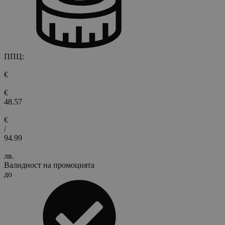
ППЦ:
€
€
48.57
€
/
94.99
лв.
Валидност на промоцията
до