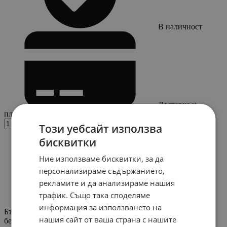
В наличност
Доставка и
плащане
бр.
Купи
Този уебсайт използва
бисквитки
Ние използваме бисквитки, за да
персонализираме съдържанието,
рекламите и да анализираме нашия
трафик. Също така споделяме
информация за използването на
Бърза поръчка
нашия сайт от ваша страна с нашите
без регистрация!