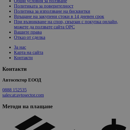
Общи условия за ползване
Политиката за поверителност
Политика за използване на бисквитки
Връщане на закупени стоки в 14 дневен срок
При възникване на спор, свързан с покупка онлайн,
можете да ползвате сайта ОРС
Вашите права
Отказ от сделка
За нас
Карта на сайта
Контакти
Контакти
Автосектор ЕООД
0888 152535
sales:at:avtosector.com
Методи на плащане