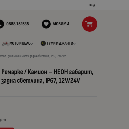
ВХОД
0888 152535
ЛЮБИМИ
МОТО И ВЕЛО
ГУМИ И ДЖАНТИ
топ , динамичен мигач, задна светлина, IP67, 12V/24V
а Ремарке / Камион – НЕОН габарит,
 задна светлина, IP67, 12V/24V
щане