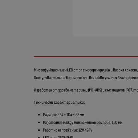
Многофункционален LED стоп с модерен дизайн и висока яркост,
Осигурява отлична видимост при всякакви условия благодарени
Изработен от здрави материали (PC+ABS) и със защита IP67, то
Технически характеристики:
Размери: 224 × 104 × 52 мм
Разстояние между монтажните болтове: 150 мм
Работно напрежение: 12V / 24V
LED тип: 2835 SMD