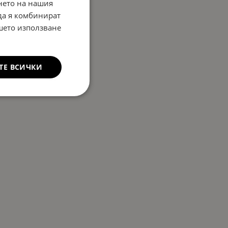
нето на нашия
 да я комбинират
ашето използване
ТЕ ВСИЧКИ