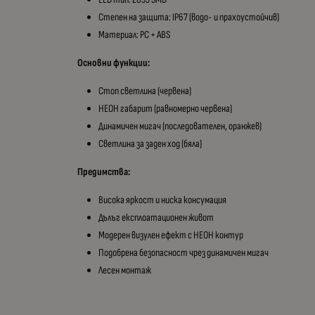
Степен на защита: IP67 (водо- и прахоустойчив)
Материал: PC + ABS
Основни функции:
Стоп светлина (червена)
НЕОН габарит (равномерно червена)
Динамичен мигач (последователен, оранжев)
Светлина за заден ход (бяла)
Предимства:
Висока яркост и ниска консумация
Дълъг експлоатационен живот
Модерен визулен ефект с НЕОН контур
Подобрена безопасност чрез динамичен мигач
Лесен монтаж