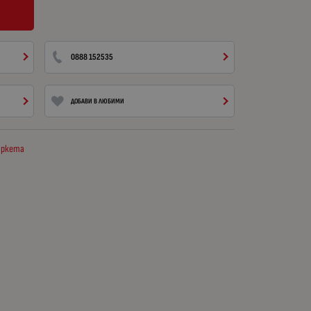
0888 152535
ДОБАВИ В ЛЮБИМИ
маркета