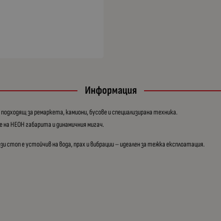
Информация
 подходящ за ремаркета, камиони, бусове и специализирана техника.
е на НЕОН габарита и динамичния мигач.
зи стоп е устойчив на вода, прах и вибрации – идеален за тежка експлоатация.