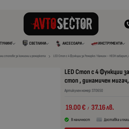
ТУНИНГ
СВЕТЛИНИ
АКСЕСОАРИ
ИНСТРУМЕНТИ
лни стопове за камиони и ремаркета
LED Стоп с 4 Функции за Ремарке / Камион – НЕОН габарит, с
LED Стоп с 4 Функции з
стоп , динамичен мигач,
Артикулен номер:
ST0650
19.00
€
37.16
лв.
/
В наличност
Доставка и пла