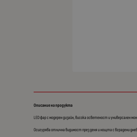
Описание на продукта
LED фар с модерен дизайн, висока осветеност и универсален 
Осигурява отлична видимост през деня и нощта с вградени днев