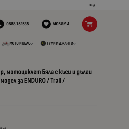
ВХОД
0888 152535
ЛЮБИМИ
МОТО И ВЕЛО
ГУМИ И ДЖАНТИ
р, мотоциклет Бяла с къси и дълги
модел за ENDURO / Trail /
щане