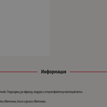
Информация
монтаж. Подходящ за офроуд, ендуро и стритфайтър мотоциклети.
ни светлини, къси и дълги светлини.