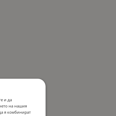
е и да
нето на нашия
 да я комбинират