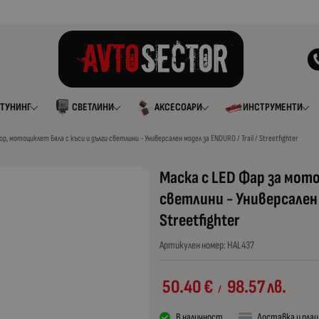
ТУНИНГ
СВЕТЛИНИ
АКСЕСОАРИ
ИНСТРУМЕНТИ
р, мотоциклет Бяла с къси и дълги светлини - Универсален модел за ENDURO / Trail / Streetfighter
Маска с LED Фар за мото
светлини - Универсален 
Streetfighter
Артикулен номер:
HAL437
50.40
€
98.57
лв.
/
В наличност
Доставка и пла