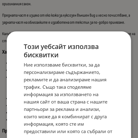
оригиналния салон.
Предната част е изцяло от еко кожа за луксозен външен вид и лесно почистване, а
задната част на облегалките е изработена от текстил за по-добро прилягане.
Калъфите са с AIRBAG съвместими шевове, позволяващи безопасно функциониране на
страничните въздушни възглавници.
Този уебсайт използва
Характеристики:
бисквитки
Тип: Универсални калъфи за седалки
Ние използваме бисквитки, за да
Цвят: Черен с Червени шевове
персонализираме съдържанието,
Материал:
рекламите и да анализираме нашия
Еко кожа отпред
трафик. Също така споделяме
Текстил на гърба на облегалките
информация за използването на
AIRBAG compatible шевове
нашия сайт от ваша страна с нашите
Модерен спортно-елегантен дизайн
партньори за реклама и анализи,
Устойчиви на износване и лесни за почистване
които може да я комбинират с друга
Подходящи за повечето автомобили със стандартни седалки
информация, която сте им
Предимства:
предоставили или която са събрали от