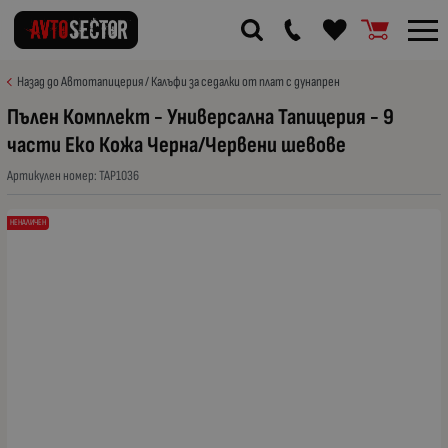
Назад до Автотапицерия / Калъфи за седалки от плат с дунапрен
Пълен Комплект - Универсална Тапицерия - 9
части Еко Кожа Черна/Червени шевове
Артикулен номер:
TAP1036
НЕНАЛИЧЕН