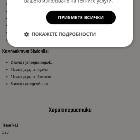
вашето използване на техните услуги.
Предпазват оригиналната тапицерия
Луксозна визия на интериора
ПРИЕМЕТЕ ВСИЧКИ
Лесен монтаж и демонтаж
Удобни и устойчиви материали
AIRBAG съвместимост за безопасност
ПОКАЖЕТЕ ПОДРОБНОСТИ
Комфорт при ежедневно използване
Комплектът включва:
2 калъфа за предни седалки
1 калъф за задна седалка
1 калъф за задна облегалка
5 калъфа за подглавници
Характеристики
Тегло (кг.)
1.20