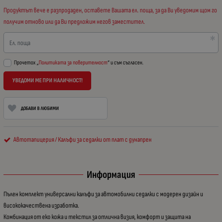
Продуктът вече е разпродаден, оставете Вашата ел. поща, за да Ви уведомим щом го
получим отново или да Ви предложим негов заместител.
Ел. поща
Прочетох „
Политиката за поверителност
“ и съм съгласен.
УВЕДОМИ МЕ ПРИ НАЛИЧНОСТ!
ДОБАВИ В ЛЮБИМИ
Автотапицерия / Калъфи за седалки от плат с дунапрен
Информация
Пълен комплект универсални калъфи за автомобилни седалки с модерен дизайн и
висококачествена изработка.
Комбинация от еко кожа и текстил за отлична визия, комфорт и защита на