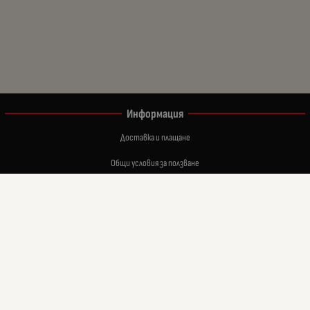
Информация
Доставка и плащане
Общи условия за ползване
Политиката за поверителност
Политика за използване на бисквитки
Връщане на закупени стоки в 14 дневен срок
При възникване на спор, свързан с покупка онлайн, можете да ползвате сайта ОРС
Вашите права