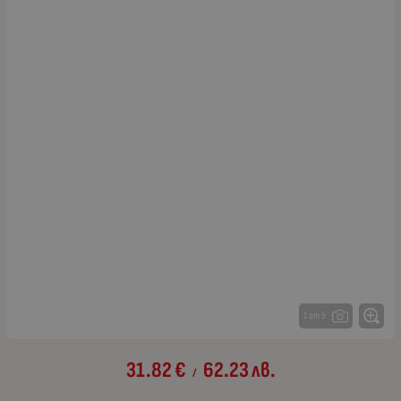
1 от 5
31.82
€
62.23
лв.
/