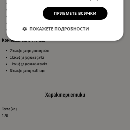
Луксозна визия на интериора
Лесен монтаж и демонтаж
ПРИЕМЕТЕ ВСИЧКИ
Удобни и устойчиви материали
AIRBAG съвместимост за безопасност
ПОКАЖЕТЕ ПОДРОБНОСТИ
Комфорт при ежедневно използване
Комплектът включва:
2 калъфа за предни седалки
1 калъф за задна седалка
1 калъф за задна облегалка
5 калъфа за подглавници
Характеристики
Тегло (кг.)
1.20