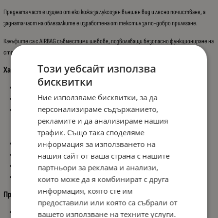
Предната част е изцяло от еко кожа за луксозен външен вид и лесно почистване, а
задната част на облегалките е изработена от текстил за по-добро прилягане.
Калъфите са с AIRBAG съвместими шевове, позволяващи безопасно функциониране на
страничните въздушни възглавници.
Този уебсайт използва
Характеристики:
бисквитки
Тип: Универсални калъфи за седалки
Ние използваме бисквитки, за да
Цвят: Черен и Червен
персонализираме съдържанието,
Материал:
рекламите и да анализираме нашия
Еко кожа отпред
трафик. Също така споделяме
Текстил на гърба на облегалките
информация за използването на
AIRBAG compatible шевове
Модерен спортно-елегантен дизайн
нашия сайт от ваша страна с нашите
Устойчиви на износване и лесни за почистване
партньори за реклама и анализи,
Подходящи за повечето автомобили със стандартни седалки
които може да я комбинират с друга
информация, която сте им
Предимства:
предоставили или която са събрали от
Предпазват оригиналната тапицерия
вашето използване на техните услуги.