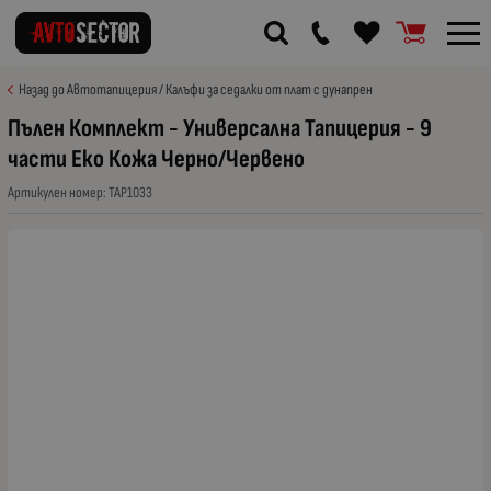
Назад до Автотапицерия / Калъфи за седалки от плат с дунапрен
Пълен Комплект - Универсална Тапицерия - 9
части Еко Кожа Черно/Червено
Артикулен номер:
TAP1033