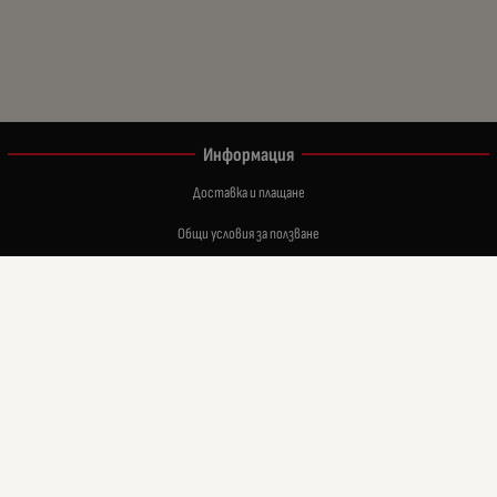
Информация
Доставка и плащане
Общи условия за ползване
Политиката за поверителност
Политика за използване на бисквитки
Връщане на закупени стоки в 14 дневен срок
При възникване на спор, свързан с покупка онлайн, можете да ползвате сайта ОРС
Вашите права
Отказ от сделка