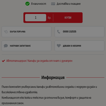
В наличност
Доставка и плащане
КУПИ
бр.
0888 152535
БЪРЗА ПОРЪЧКА
НАПРАВИ ЗАПИТВАНЕ
ДОБАВИ В ЛЮБИМИ
Автотапицерия / Калъфи за седалки от плат с дунапрен
Информация
Пълен комплект универсални калъфи за автомобилни седалки с модерен дизайн и
висококачествена изработка.
Комбинация от еко кожа и текстил за отлична визия, комфорт и защита на
оригиналния салон.