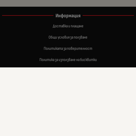
Информация
Доставка и плащане
Общи условия за ползване
Политиката за поверителност
Политика за използване на бисквитки
Връщане на закупени стоки в 14 дневен срок
При възникване на спор, свързан с покупка онлайн, можете да ползвате сайта ОРС
Вашите права
Отказ от сделка
За нас
Карта на сайта