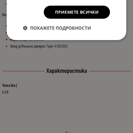
Цвят: сив
ПРИЕМЕТЕ ВСИЧКИ
Входове:
Слот за Micro SD карта памет (до 32gb);
ПОКАЖЕТЕ ПОДРОБНОСТИ
Вход за USB флашка(до 32gb);
Аудио вход: AUX 3.5мм;
Вход за външно зарядно: Type-C (5V DC)
Характеристики
Тегло (кг.)
0.28