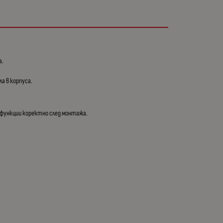
а.
а в корпуса.
и функции коректно след монтажа.