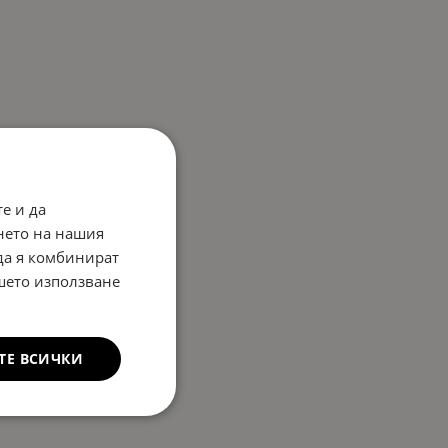
е и да
нето на нашия
 да я комбинират
ашето използване
ТЕ ВСИЧКИ