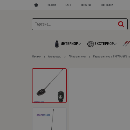
ЗА НАС
БЛОГ
ОТЗИВИ
КОНТАКТИ
ИНТЕРИОР
ЕКСТЕРИОР
Начало
Аксесоари
Авто антени
Радио антена с FM/AM/GPS по