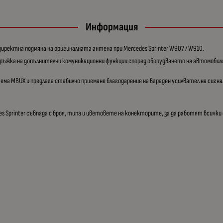
Информация
иректна подмяна на оригиналната антена при Mercedes Sprinter W907 / W910.
дръжка на допълнителни комуникационни функции според оборудването на автомобил
ма MBUX и предлага стабилно приемане благодарение на вграден усилвател на сигнал
s Sprinter съвпада с броя, типа и цветовете на конекторите, за да работят всичк