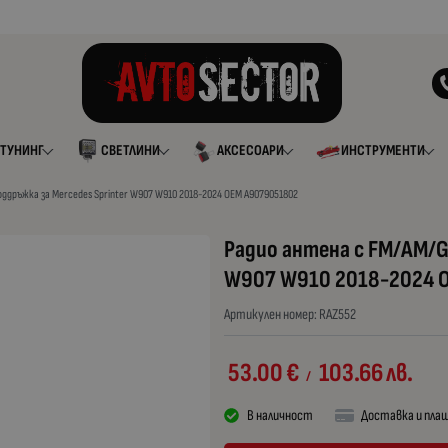
ТУНИНГ
СВЕТЛИНИ
АКСЕСОАРИ
ИНСТРУМЕНТИ
ддръжка за Mercedes Sprinter W907 W910 2018-2024 ОЕМ A9079051802
Радио антена с FM/AM/G
W907 W910 2018-2024 
Артикулен номер:
RAZ552
53.00
€
103.66
лв.
/
В наличност
Доставка и пла