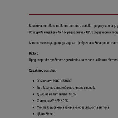
Висококачествена таванна антена с основа, предназначена за д
Осигурява надежден AM/FM радио сигнал, GPS свързаност и под
Антената е подходяща за модели с фабрична навигационна систе
Важно:
Преди поръчка проверете дали кабелният сноп на вашия Mercede
Характеристики:
OEM номер: A9079051802
Тип: Таванна автомобилна антена с основа
Дължина на антената: 40 см
Функции: AM / FM / GPS
Монтаж: Директна замяна на оригиналната антена
Цвят: Черен