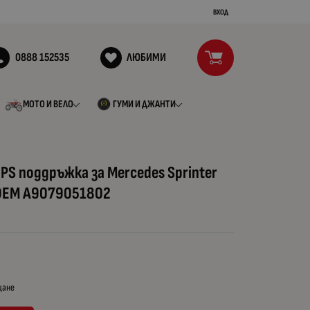
ВХОД
0888 152535
ЛЮБИМИ
МОТО И ВЕЛО
ГУМИ И ДЖАНТИ
PS поддръжка за Mercedes Sprinter
ОЕМ A9079051802
щане