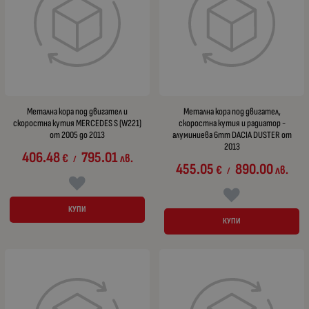
Метална кора под двигател и
Метална кора под двигател,
скоростна кутия MERCEDES S (W221)
скоростна кутия и радиатор -
от 2005 до 2013
алуминиева 6mm DACIA DUSTER от
2013
406.48
795.01
€
лв.
/
455.05
890.00
€
лв.
/
КУПИ
КУПИ