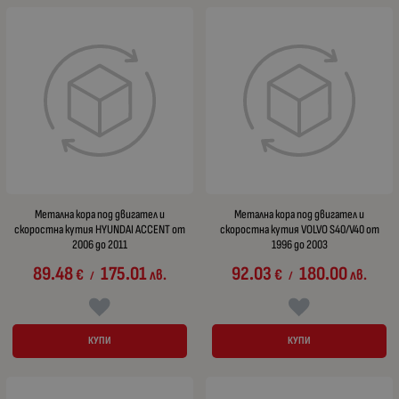
Метална кора под двигател и
Метална кора под двигател и
скоростна кутия HYUNDAI ACCENT от
скоростна кутия VOLVO S40/V40 от
2006 до 2011
1996 до 2003
89.48
175.01
92.03
180.00
€
лв.
€
лв.
/
/
КУПИ
КУПИ