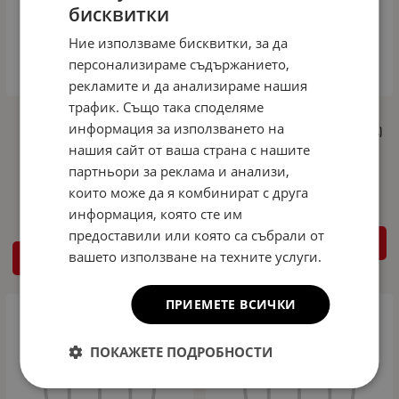
бисквитки
Ние използваме бисквитки, за да
персонализираме съдържанието,
рекламите и да анализираме нашия
трафик. Също така споделяме
Метална кора под двигател,
Метална кора под двигател и
информация за използването на
скоростна кутия и радиатор -
скоростна кутия MERCEDES S (W221)
алуминиева 6mm DACIA DUSTER от
от 2005 до 2013
нашия сайт от ваша страна с нашите
2013
партньори за реклама и анализи,
406.48
795.01
€
лв.
/
455.05
890.00
€
лв.
които може да я комбинират с друга
/
информация, която сте им
предоставили или която са събрали от
КУПИ
вашето използване на техните услуги.
КУПИ
ПРИЕМЕТЕ ВСИЧКИ
ПОКАЖЕТЕ ПОДРОБНОСТИ