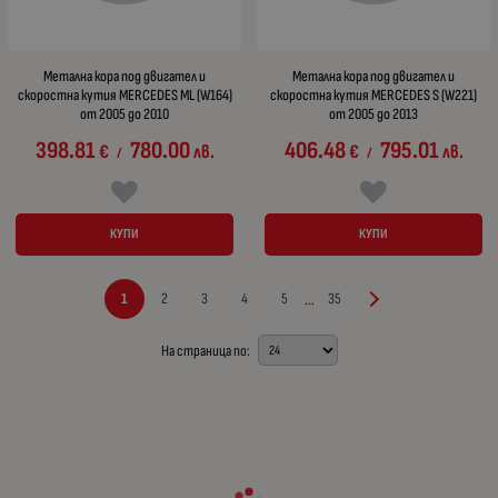
Метална кора под двигател и
Метална кора под двигател и
скоростна кутия MERCEDES ML (W164)
скоростна кутия MERCEDES S (W221)
от 2005 до 2010
от 2005 до 2013
398.81
780.00
406.48
795.01
€
лв.
€
лв.
/
/
КУПИ
КУПИ
1
2
3
4
5
35
...
На страница по: