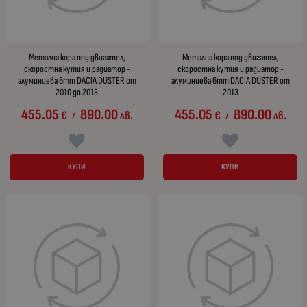
Метална кора под двигател,
Метална кора под двигател,
скоростна кутия и радиатор -
скоростна кутия и радиатор -
алуминиева 6mm DACIA DUSTER от
алуминиева 6mm DACIA DUSTER от
2010 до 2013
2013
455.05
890.00
455.05
890.00
€
лв.
€
лв.
/
/
КУПИ
КУПИ