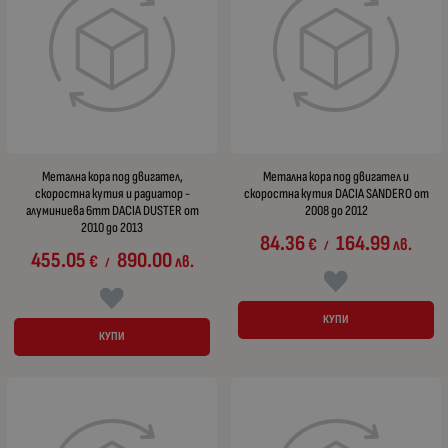
Метална кора под двигател,
Метална кора под двигател и
скоростна кутия и радиатор -
скоростна кутия DACIA SANDERO от
алуминиева 6mm DACIA DUSTER от
2008 до 2012
2010 до 2013
84.36
164.99
€
лв.
/
455.05
890.00
€
лв.
/
КУПИ
КУПИ