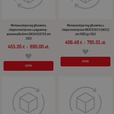
Метална кора под двигател,
Метална кора под двигател и
скоростна кутия и радиатор -
скоростна кутия MERCEDES S (W221)
алуминиева 6mm DACIA DUSTER от
от 2005 до 2013
2013
406.48
795.01
€
лв.
/
455.05
890.00
€
лв.
/
КУПИ
КУПИ