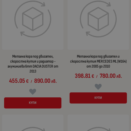
Метална кора под двигател,
Метална кора под двигател и
скоростна кутия и радиатор -
скоростна кутия MERCEDES ML (W164)
алуминиева 6mm DACIA DUSTER от
от 2005 до 2010
2013
398.81
780.00
€
лв.
/
455.05
890.00
€
лв.
/
КУПИ
КУПИ