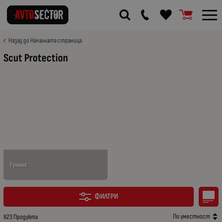
Назад до Началната страница
Scut Protection
Тунинг
ФИЛТРИ
По уместност
823 Продукта