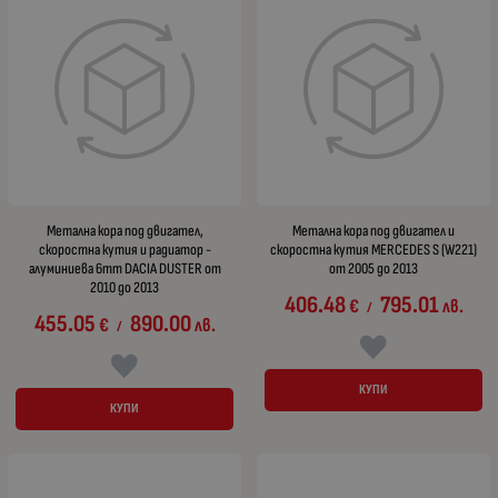
Метална кора под двигател,
Метална кора под двигател и
скоростна кутия и радиатор -
скоростна кутия MERCEDES S (W221)
алуминиева 6mm DACIA DUSTER от
от 2005 до 2013
2010 до 2013
406.48
795.01
€
лв.
/
455.05
890.00
€
лв.
/
КУПИ
КУПИ