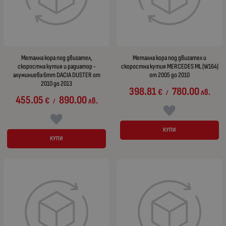
Метална кора под двигател,
Метална кора под двигател и
скоростна кутия и радиатор -
скоростна кутия MERCEDES ML (W164)
алуминиева 6mm DACIA DUSTER от
от 2005 до 2010
2010 до 2013
398.81
780.00
€
лв.
/
455.05
890.00
€
лв.
/
КУПИ
КУПИ