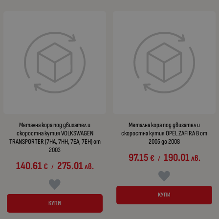
Метална кора под двигател и
Метална кора под двигател и
скоростна кутия VOLKSWAGEN
скоростна кутия OPEL ZAFIRA B от
TRANSPORTER (7HA, 7HH, 7EA, 7EH) от
2005 до 2008
2003
97.15
190.01
€
лв.
/
140.61
275.01
€
лв.
/
КУПИ
КУПИ