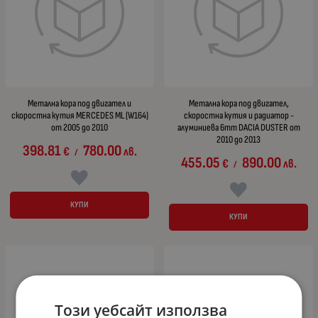
Метална кора под двигател и
Метална кора под двигател,
скоростна кутия MERCEDES ML (W164)
скоростна кутия и радиатор -
от 2005 до 2010
алуминиева 6mm DACIA DUSTER от
2010 до 2013
398.81
780.00
€
лв.
/
455.05
890.00
€
лв.
/
КУПИ
КУПИ
Този уебсайт използва