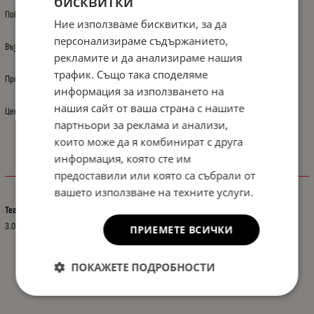
бисквитки
Повдигнат ръб в краищата, около 3см. тип леген.
Ние използваме бисквитки, за да
персонализираме съдържанието,
Възможно е снимката да не отговаря на описанието.
рекламите и да анализираме нашия
трафик. Също така споделяме
Произход: Полша
информация за използването на
нашия сайт от ваша страна с нашите
Цената е за: 1 бр.
партньори за реклама и анализи,
които може да я комбинират с друга
информация, която сте им
Характеристики
предоставили или която са събрали от
вашето използване на техните услуги.
Тегло (кг.)
3.00
ПРИЕМЕТЕ ВСИЧКИ
ПОКАЖЕТЕ ПОДРОБНОСТИ