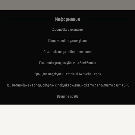
Информация
Доставка и плащане
Общи условия за ползване
Политиката за поверителност
Политика за използване на бисквитки
Връщане на закупени стоки в 14 дневен срок
При възникване на спор, свързан с покупка онлайн, можете да ползвате сайта ОРС
Вашите права
Отказ от сделка
За нас
Карта на сайта