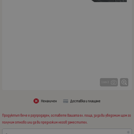
1 от 3
Неналичен
Доставка и плащане
Продуктът вече е разпродаден, оставете Вашата ел. поща, за да Ви уведомим щом го
получим отново или да Ви предложим негов заместител.