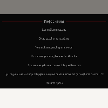
Информация
Доставка и плащане
Общи условия за ползване
Политиката за поверителност
Политика за използване на бисквитки
Връщане на закупени стоки в 14 дневен срок
При възникване на спор, свързан с покупка онлайн, можете да ползвате сайта ОРС
Вашите права
Отказ от сделка
За нас