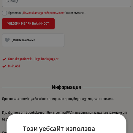
Ел. поща
Прочетох „
Политиката за поверителност
“ и съм съгласен.
УВЕДОМИ МЕ ПРИ НАЛИЧНОСТ!
ДОБАВИ В ЛЮБИМИ
Стелка за багажник за Dacia Jogger
M-PLAST
Информация
Оригинална стелка за багажник специално произведена за модела на колата.
Изработена от висококачествена плътна PVC материя спомагаща за изваждане от
багажника, дори и пълна с течност, поради по твърдата материя.
Този уебсайт използва
Стелката е без неприятна миризма и водонепромокаема.