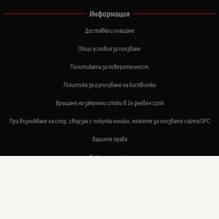
Информация
Доставка и плащане
Общи условия за ползване
Политиката за поверителност
Политика за използване на бисквитки
Връщане на закупени стоки в 14 дневен срок
При възникване на спор, свързан с покупка онлайн, можете да ползвате сайта ОРС
Вашите права
Отказ от сделка
За нас
Карта на сайта
Контакти