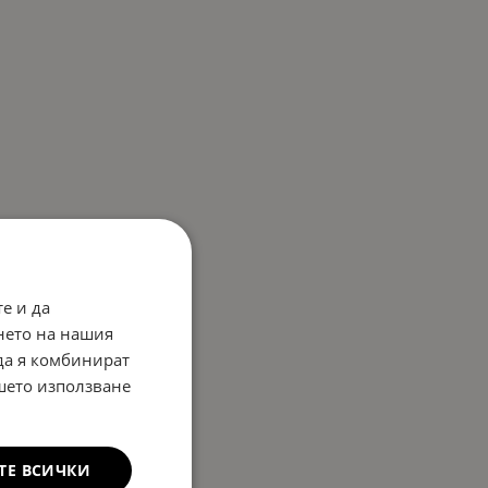
е и да
нето на нашия
 да я комбинират
ашето използване
ТЕ ВСИЧКИ