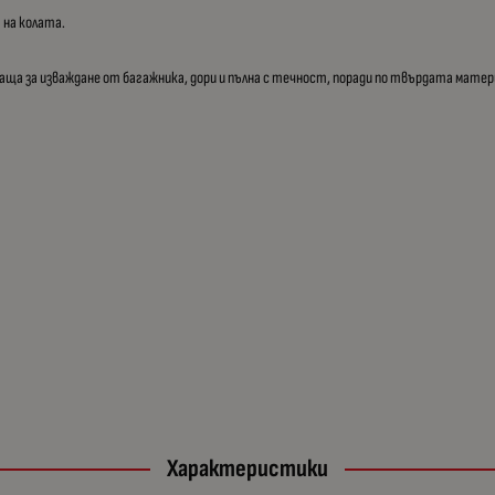
а на колата.
а за изваждане от багажника, дори и пълна с течност, поради по твърдата матер
Характеристики