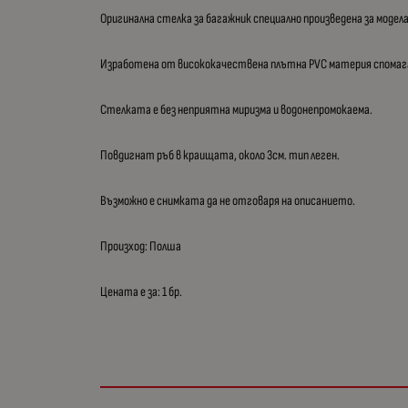
Оригинална стелка за багажник специално произведена за модел
Изработена от висококачествена плътна PVC материя спомагащ
Стелката е без неприятна миризма и водонепромокаема.
Повдигнат ръб в краищата, около 3см. тип леген.
Възможно е снимката да не отговаря на описанието.
Произход: Полша
Цената е за: 1 бр.