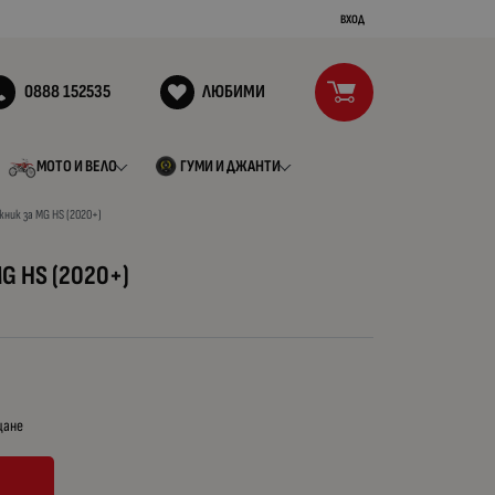
ВХОД
0888 152535
ЛЮБИМИ
МОТО И ВЕЛО
ГУМИ И ДЖАНТИ
жник за MG HS (2020+)
MG HS (2020+)
щане