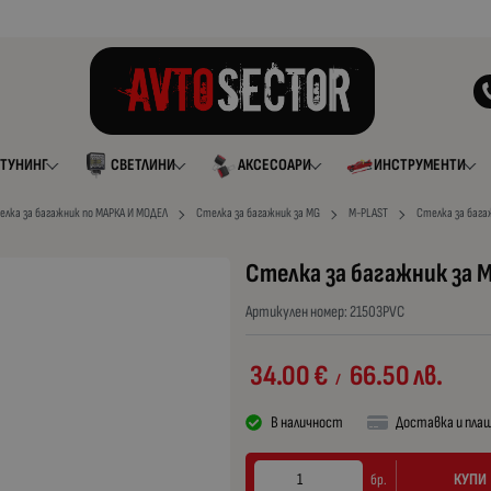
ТУНИНГ
СВЕТЛИНИ
АКСЕСОАРИ
ИНСТРУМЕНТИ
елка за багажник по МАРКА И МОДЕЛ
Стелка за багажник за MG
M-PLAST
Стелка за бага
Стелка за багажник за 
Артикулен номер:
21503PVC
34.00
€
66.50
лв.
/
В наличност
Доставка и пла
КУПИ
бр.