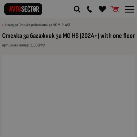
Назад до Стелка за багажник за MG M-PLAST
Стелка за багажник за MG HS (2024+) with one floor
Артикулен номер:
21506PVC