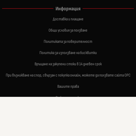
Информация
Доставка и плащане
Общи условия за ползване
Политиката за поверителност
Политика за използване на бисквитки
Връщане на закупени стоки в 14 дневен срок
При възникване на спор, свързан с покупка онлайн, можете да ползвате сайта ОРС
Вашите права
Отказ от сделка
За нас
Карта на сайта
Контакти