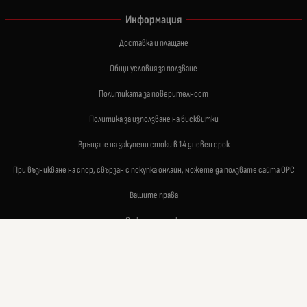
Информация
Доставка и плащане
Общи условия за ползване
Политиката за поверителност
Политика за използване на бисквитки
Връщане на закупени стоки в 14 дневен срок
При възникване на спор, свързан с покупка онлайн, можете да ползвате сайта ОРС
Вашите права
Отказ от сделка
За нас
Карта на сайта
Контакти