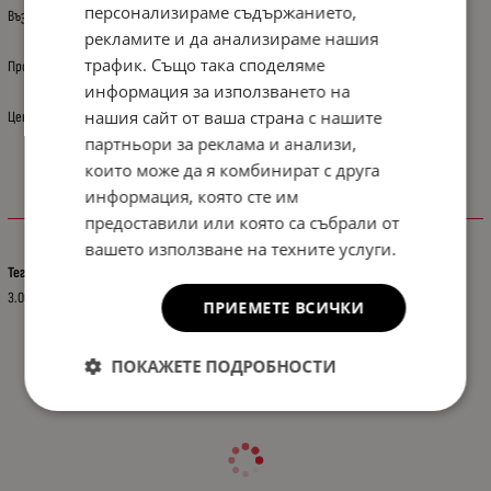
персонализираме съдържанието,
Възможно е снимката да не отговаря на описанието.
рекламите и да анализираме нашия
трафик. Също така споделяме
Произход: Полша
информация за използването на
нашия сайт от ваша страна с нашите
Цената е за: 1 бр.
партньори за реклама и анализи,
които може да я комбинират с друга
информация, която сте им
Характеристики
предоставили или която са събрали от
вашето използване на техните услуги.
Тегло (кг.)
3.00
ПРИЕМЕТЕ ВСИЧКИ
ПОКАЖЕТЕ ПОДРОБНОСТИ