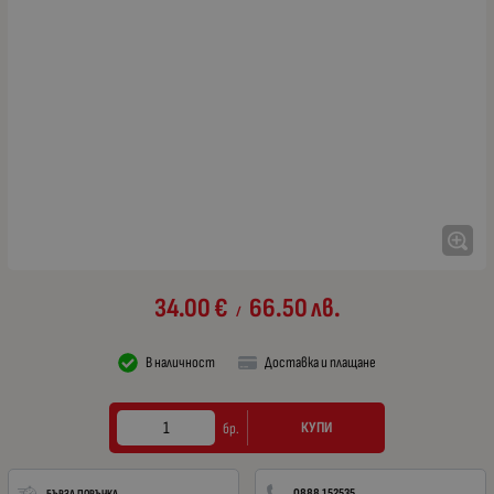
34.00
€
66.50
лв.
/
В наличност
Доставка и плащане
КУПИ
бр.
0888 152535
БЪРЗА ПОРЪЧКА