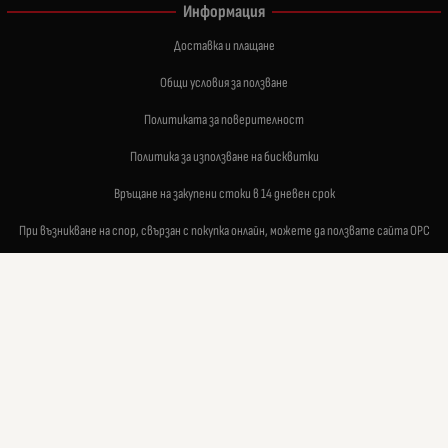
Информация
Доставка и плащане
Общи условия за ползване
Политиката за поверителност
Политика за използване на бисквитки
Връщане на закупени стоки в 14 дневен срок
При възникване на спор, свързан с покупка онлайн, можете да ползвате сайта ОРС
Вашите права
Отказ от сделка
За нас
Карта на сайта
Контакти