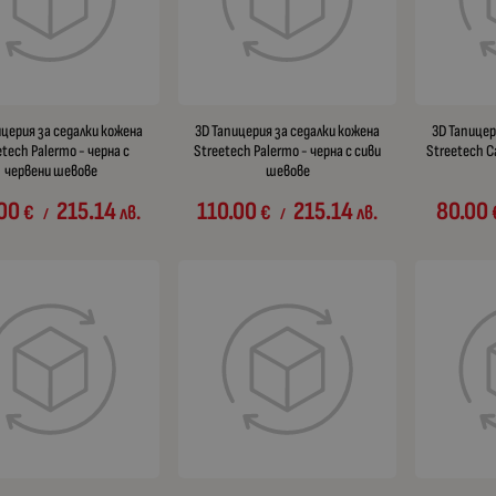
ицерия за седалки кожена
3D Тапицерия за седалки кожена
3D Тапицер
etech Palermo - черна с
Streetech Palermo - черна с сиви
Streetech C
червени шевове
шевове
.00
215.14
110.00
215.14
80.00
€
лв.
€
лв.
/
/