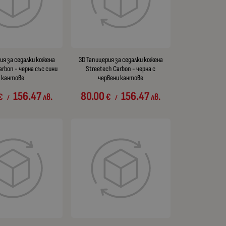
ия за седалки кожена
3D Тапицерия за седалки кожена
arbon - черна със сини
Streetech Carbon - черна с
кантове
червени кантове
156.47
80.00
156.47
€
лв.
€
лв.
/
/