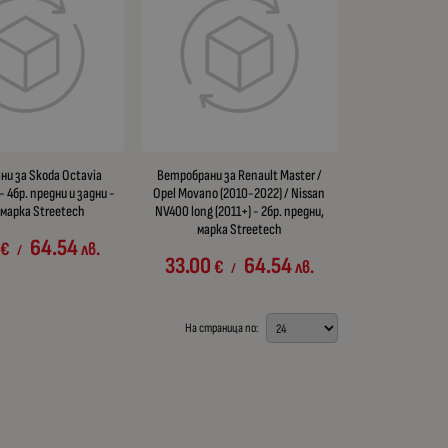
и за Skoda Octavia
Ветробрани за Renault Master /
- 4бр. предни и задни -
Opel Movano (2010-2022) / Nissan
 марка Streetech
NV400 long (2011+) - 2бр. предни,
марка Streetech
64.54
€
лв.
/
33.00
64.54
€
лв.
/
На страница по: