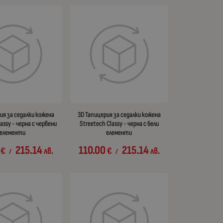
ия за седалки кожена
3D Тапицерия за седалки кожена
assy - черна с червени
Streetech Classy - черна с бели
елементи
елементи
215.14
110.00
215.14
€
лв.
€
лв.
/
/