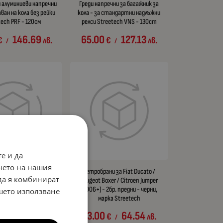
 алуминиеви напречни
Греди напречни за багажник за
ван на кола без рейки
кола - за стандартни надлъжни
tech PRF - 120см
релси Streetech VNS - 130cm
146.69
65.00
127.13
€
лв.
€
лв.
/
/
е и да
нето на нашия
и за Vw Polo (2009-
Ветробрани за Fiat Ducato /
 да я комбинират
рати - 2бр. предни -
Peugeot Boxer / Citroen Jumper
 марка Streetech
(2006+) - 2бр. предни - черни,
ашето използване
марка Streetech
64.54
€
лв.
/
33.00
64.54
€
лв.
/