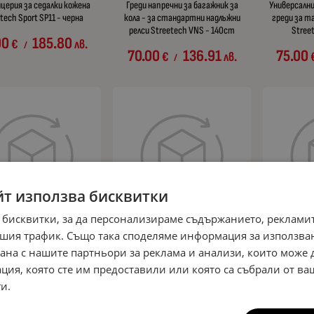
ицерия за седалки кожена
Греди напречни за багажник за
Универсални
tech Sport SP11 - черна
кола - за стандартни надлъжни
греди за та
релси Streetech VNS - 140cm
Stree
00
185.80
€
лв.
/
70.00
136.91
75.00
€
лв.
/
йт използва бисквитки
 бисквитки, за да персонализираме съдържанието, рекламит
шия трафик. Също така споделяме информация за използва
ушки - Led система D1S /
Ветробрани за Vw Passat B6 / B7
Ветробран
рана с нашите партньори за реклама и анализи, които може
R / D3S / D4S на 12V Волта
(2005-2014) sedan - 4бр. предни и
2017) 3 в
асти Streetech модел STN2
задни - черни, марка Streetech
черни,
ция, която сте им предоставили или която са събрали от в
ве - 150 000 Лукса, 45W -
и.
33.00
64.54
33.00
€
лв.
s 6000K - 1500% повече
/
светлина