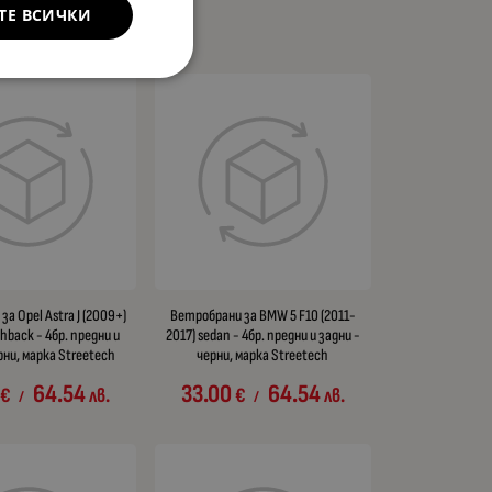
ТЕ ВСИЧКИ
а Opel Astra J (2009+)
Ветробрани за BMW 5 F10 (2011-
hback - 4бр. предни и
2017) sedan - 4бр. предни и задни -
рни, марка Streetech
черни, марка Streetech
64.54
33.00
64.54
€
лв.
€
лв.
/
/