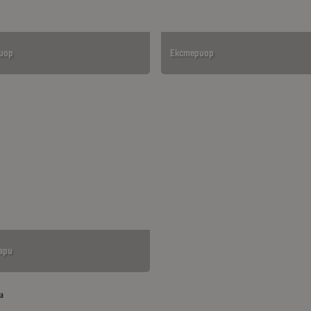
иор
Екстериор
ари
та