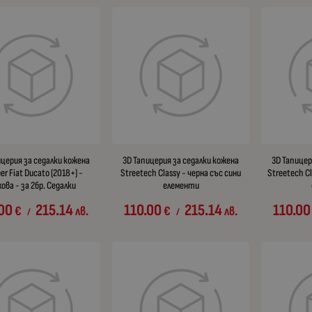
ицерия за седалки кожена
3D Тапицерия за седалки кожена
3D Тапицер
r Fiat Ducato (2018+) -
Streetech Classy - черна със сини
Streetech Cl
ова - за 2бр. Седалки
елементи
.00
215.14
110.00
215.14
110.00
€
лв.
€
лв.
/
/