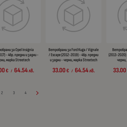
брани за Opel Insignia
Ветробрани за Ford Kuga / Vignale
Ветробран
17) - 4бр. предни и задни -
/ Escape (2012-2019) - 4бр. предни
(2013-2020) 
рни, марка Streetech
и задни - черни, марка Streetech
черни,
00
64.54
33.00
64.54
33.00
€
лв.
€
лв.
/
/
2
3
4