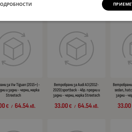
ПОДРОБНОСТИ
ПРИЕМЕ
00
107.57
€
лв.
/
ни за Vw Tiguan (2015+) -
Ветробрани за Audi A3 (2012-
Ветробрани з
дни и задни - черни, марка
2020) sportback - 4бр. предни и
sedan, hatc
Streetech
задни - черни, марка Streetech
задни - че
00
64.54
33.00
64.54
33.00
€
лв.
€
лв.
/
/