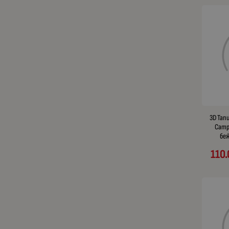
3D Тап
Campe
беж
110