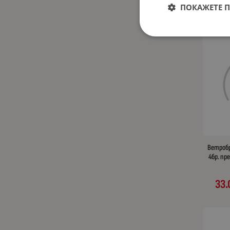
ПОКАЖЕТЕ 
55.
Ветробра
4бр. пре
33.