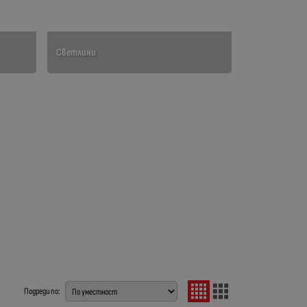
Светлини
Подреди по: