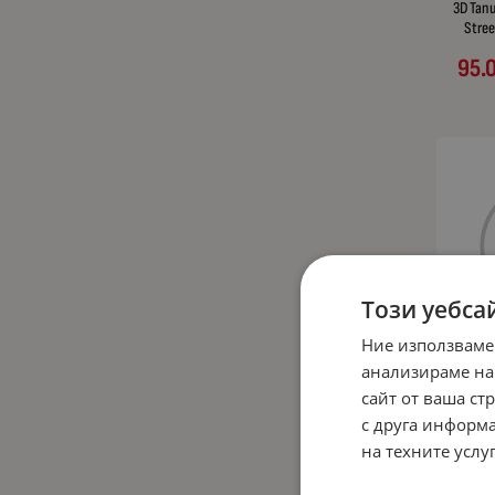
3D Тап
Stree
95.
Този уебса
Ние използваме
анализираме на
Лед кр
сайт от ваша ст
D2S / D2
без бал
с друга информа
за фаро
на техните услуг
Canbu