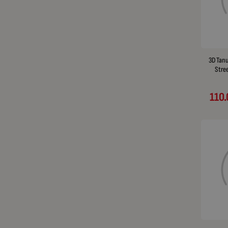
3D Тап
Stre
110