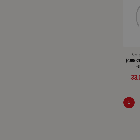
Ветро
(2009-20
че
33.
1