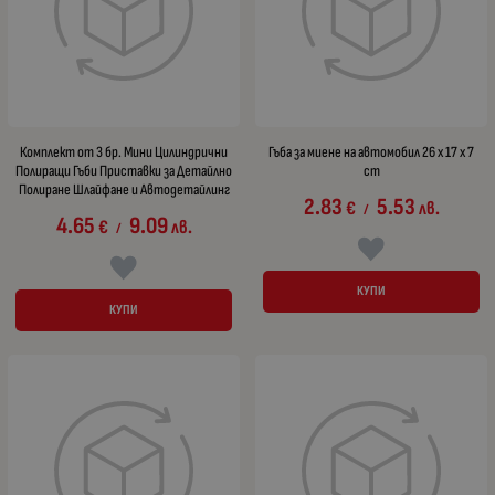
Комплект от 3 бр. Мини Цилиндрични
Гъба за миене на автомобил 26 x 17 x 7
Полиращи Гъби Приставки за Детайлно
cm
Полиране Шлайфане и Автодетайлинг
2.83
5.53
€
лв.
/
4.65
9.09
€
лв.
/
КУПИ
КУПИ