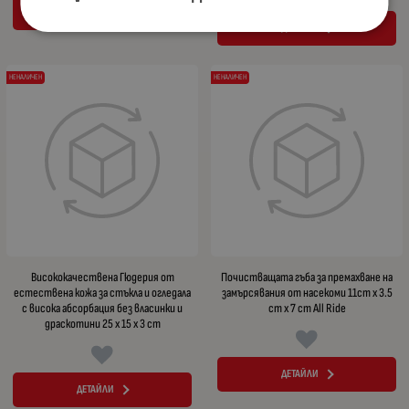
ДЕТАЙЛИ
ДЕТАЙЛИ
НЕНАЛИЧЕН
НЕНАЛИЧЕН
Висококачествена Гюдерия от
Почистващата гъба за премахване на
естествена кожа за стъкла и огледала
замърсявания от насекоми 11cm x 3.5
с висока абсорбация без власинки и
cm x 7 cm All Ride
драскотини 25 x 15 x 3 cm
ДЕТАЙЛИ
ДЕТАЙЛИ