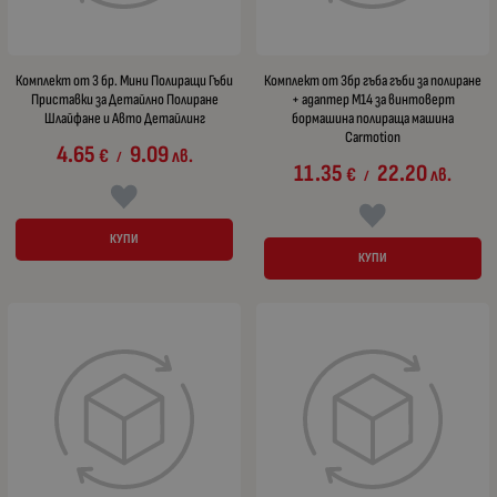
Комплект от 3 бр. Мини Полиращи Гъби
Комплект от 3бр гъба гъби за полиране
Приставки за Детайлно Полиране
+ адаптер М14 за винтоверт
Шлайфане и Авто Детайлинг
бормашина полираща машина
Carmotion
4.65
9.09
€
лв.
/
11.35
22.20
€
лв.
/
КУПИ
КУПИ