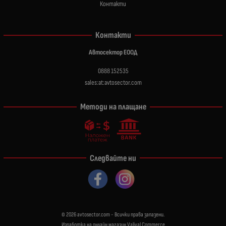
Контакти
Контакти
Автосектор ЕООД
0888 152535
sales:at:avtosector.com
Методи на плащане
Следвайте ни
© 2026
avtosector.com
- Всички права запазени.
Изработка на онлайн магазин
Valival Commerce