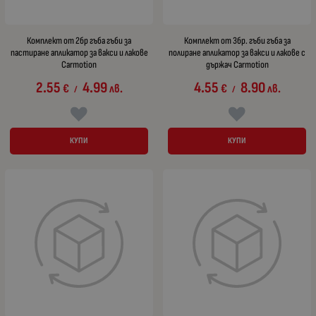
Комплект от 2бр гъба гъби за
Комплект от 3бр. гъби гъба за
пастиране апликатор за вакси и лакове
полиране апликатор за вакси и лакове с
Carmotion
държач Carmotion
2.55
4.99
4.55
8.90
€
лв.
€
лв.
/
/
КУПИ
КУПИ