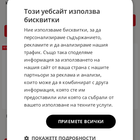
косъм за почистване и полиране Tom-
PaR
Този уебсайт използва
бисквитки
ДЕТАЙЛИ
Ние използваме бисквитки, за да
ДЕТАЙЛИ
персонализираме съдържанието,
рекламите и да анализираме нашия
НЕНАЛИЧЕН
НЕНАЛИЧЕН
трафик. Също така споделяме
информация за използването на
нашия сайт от ваша страна с нашите
партньори за реклама и анализи,
които може да я комбинират с друга
информация, която сте им
предоставили или която са събрали от
вашето използване на техните услуги.
Гъба за автомобилно табло с аромат
Комплект от 24бр. Гъби за
ПРИЕМЕТЕ ВСИЧКИ
на ванилия Dunlop
автомобилно табло с различни
аромати Dunlop
ПОКАЖЕТЕ ПОДРОБНОСТИ