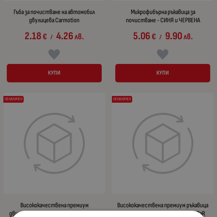
Гъба за почистване на автомобил
Микрофибърна ръкавица за
двулицева Carmotion
почистване - СИНЯ и ЧЕРВЕНА
2.18
4.26
5.06
9.90
€
лв.
€
лв.
/
/
КУПИ
КУПИ
НЕНАЛИЧЕН
НЕНАЛИЧЕН
Висококачествена премиум
Висококачествена премиум ръкавица
двустранна ръкавица от естествен
за почистване и полиране Tom-PaR