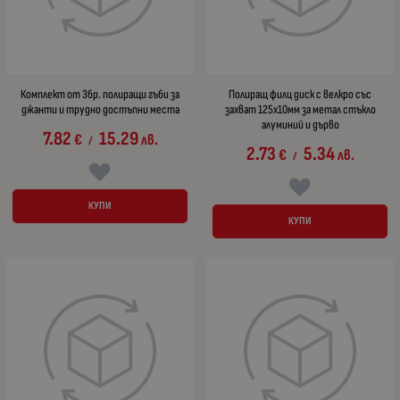
Комплект от 3бр. полиращи гъби за
Полиращ филц диск с велкро със
джанти и трудно достъпни места
захват 125x10мм за метал стъкло
алуминий и дърво
7.82
15.29
€
лв.
/
2.73
5.34
€
лв.
/
КУПИ
КУПИ