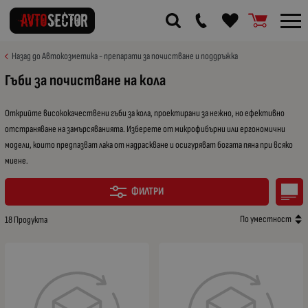
Назад до Автокозметика - препарати за почистване и поддръжка
Гъби за почистване на кола
Открийте висококачествени гъби за кола, проектирани за нежно, но ефективно
отстраняване на замърсяванията. Изберете от микрофибърни или ергономични
модели, които предпазват лака от надраскване и осигуряват богата пяна при всяко
миене.
ФИЛТРИ
По уместност
18 Продукта