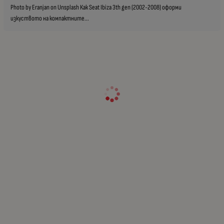
Photo by Eranjan on Unsplash Как Seat Ibiza 3th gen (2002-2008) оформи
изкуството на компактните...