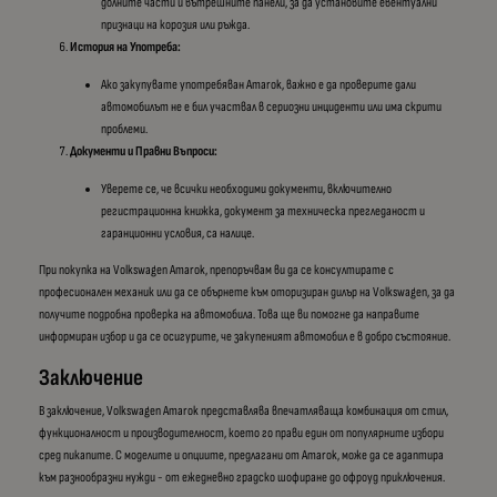
долните части и вътрешните панели, за да установите евентуални
признаци на корозия или ръжда.
История на Употреба:
Ако закупувате употребяван Amarok, важно е да проверите дали
автомобилът не е бил участвал в сериозни инциденти или има скрити
проблеми.
Документи и Правни Въпроси:
Уверете се, че всички необходими документи, включително
регистрационна книжка, документ за техническа прегледаност и
гаранционни условия, са налице.
При покупка на Volkswagen Amarok, препоръчвам ви да се консултирате с
професионален механик или да се обърнете към оторизиран дилър на Volkswagen, за да
получите подробна проверка на автомобила. Това ще ви помогне да направите
информиран избор и да се осигурите, че закупеният автомобил е в добро състояние.
Заключение
В заключение, Volkswagen Amarok представлява впечатляваща комбинация от стил,
функционалност и производителност, което го прави един от популярните избори
сред пикапите. С моделите и опциите, предлагани от Amarok, може да се адаптира
към разнообразни нужди - от ежедневно градско шофиране до офроуд приключения.