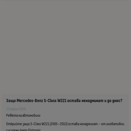
Защо Mercedes-Benz S-Class W221 остава ненадминат и до днес?
23 април 2025
Ревюта на автомобили
Открийте защо S-Class W221 (2005–2013) остава ненадминат – от иновативни
системи като Distronic...