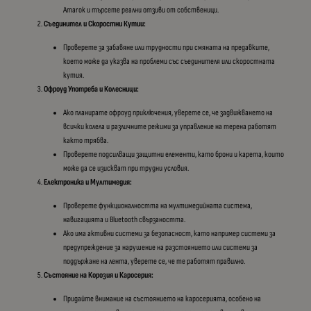
Amarok и търсете реални отзиви от собственици.
Съединител и Скоростни Кутии:
Проверете за забавяне или трудности при смяната на предавките,
което може да указва на проблеми със съединителя или скоростната
кутия.
Офроуд Употреба и Колесници:
Ако планирате офроуд приключения, уверете се, че задвижването на
всички колела и различните режими за управление на терена работят
както трябва.
Проверете подсилващи защитни елементи, като брони и карета, които
може да се изискват при трудни условия.
Електроника и Мултимедия:
Проверете функционалността на мултимедийната система,
навигацията и Bluetooth свързаността.
Ако има активни системи за безопасност, като например системи за
предупреждение за нарушение на разстоянието или системи за
поддържане на лента, уверете се, че те работят правилно.
Състояние на Корозия и Каросерия:
Придайте внимание на състоянието на каросерията, особено на