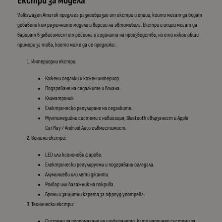
Екстри за модела
Volkswagen Amarok предлага разнообразие от екстри и опции, които могат да бъдат
добавени към различните модели и версии на автомобила. Екстри и опции могат да
варират в зависимост от региона и годината на производство, но ето някои общи
примери за това, което може да се предложи :
Интериорни екстри:
Кожени седалки и кожен интериор.
Подгряване на седалките и волана.
Климатроник
Електрическо регулиране на седалките.
Мултимедийни системи с навигация, Bluetooth свързаност и Apple
CarPlay / Android Auto съвместимост.
Външни екстри:
LED или ксенонови фарове.
Електрически регулируеми и подгрявани огледала.
Алуминиеви или лети джанти.
Ролбар или багажник на покрива.
Брони и защитни карета за офроуд употреба.
Технически екстри:
Системи за подпомагане на шофирането, като например системи за