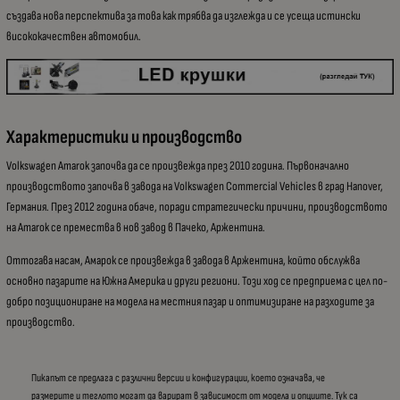
създава нова перспектива за това как трябва да изглежда и се усеща истински
висококачествен автомобил.
Характеристики и производство
Volkswagen Amarok започва да се произвежда през 2010 година. Първоначално
производството започва в завода на Volkswagen Commercial Vehicles в град Hanover,
Германия. През 2012 година обаче, поради стратегически причини, производството
на Amarok се премества в нов завод в Пачеко, Аржентина.
Оттогава насам, Амарок се произвежда в завода в Аржентина, който обслужва
основно пазарите на Южна Америка и други региони. Този ход се предприема с цел по-
добро позициониране на модела на местния пазар и оптимизиране на разходите за
производство.
Пикапът се предлага с различни версии и конфигурации, което означава, че
размерите и теглото могат да варират в зависимост от модела и опциите. Тук са