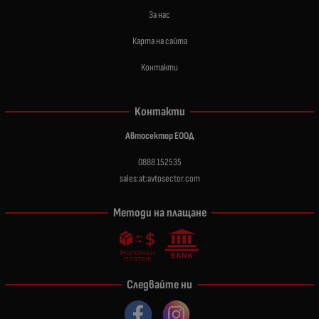
За нас
Карта на сайта
Контакти
Контакти
Автосектор ЕООД
0888 152535
sales:at:avtosector.com
Методи на плащане
Следвайте ни