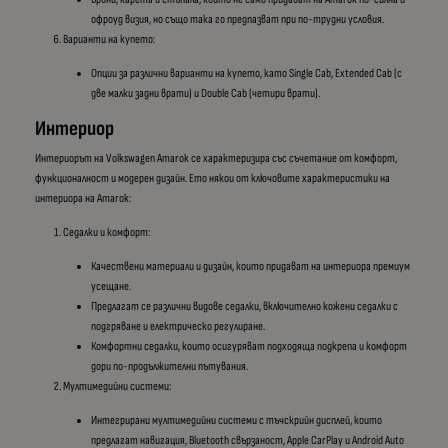
офроуд визия, но също така го предпазват при по-трудни условия.
Варианти на купето:
Опции за различни варианти на купето, като Single Cab, Extended Cab (с
две малки задни врати) и Double Cab (четири врати).
Интериор
Интериорът на Volkswagen Amarok се характеризира със съчетание от комфорт,
функционалност и модерен дизайн. Ето някои от ключовите характеристики на
интериора на Amarok:
Седалки и комфорт:
Качествени материали и дизайн, които придават на интериора премиум
усещане.
Предлагат се различни видове седалки, включително кожени седалки с
подгряване и електрическо регулиране.
Комфортни седалки, които осигуряват подходяща подкрепа и комфорт
дори по-продължителни пътувания.
Мултимедийни системи:
Интегрирани мултимедийни системи с тъчскрийн дисплей, които
предлагат навигация, Bluetooth свързаност, Apple CarPlay и Android Auto