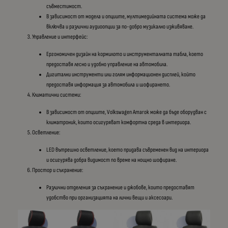
съвместимост.
В зависимост от модела и опциите, мултимедийната система може да
включва и различни аудиоопции за по-добро музикално изживяване.
Управление и интерфейс:
Ергономичен дизайн на кормилото и инструменталната табла, което
предоставя лесно и удобно управление на автомобила.
Дигитални инструменти или голям информационен дисплей, който
предоставя информация за автомобила и шофирането.
Климатични системи:
В зависимост от опциите, Volkswagen Amarok може да бъде оборудван с
климатроник, които осигуряват комфортна среда в интериора.
Осветление:
LED вътрешно осветление, което придава съвременен вид на интериора
и осигурява добра видимост по време на нощно шофиране.
Простор и съхранение:
Различни отделения за съхранение и джобове, които предоставят
удобство при организацията на лични вещи и аксесоари.