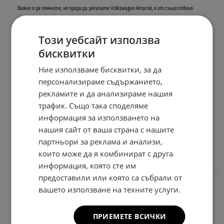
Важно е да помните, че преди да закупите Volkswagen Amarok, е от съществено
значение да проведете задълбочена проверка на автомобила, включително
историята му на обслужване, механичното състояние и опциите, които са ви
Този уебсайт използва
интересни. Професионалното мнение на механик или консултация с оторизиран дилър
на Volkswagen може да ви помогне да направите информиран избор.
бисквитки
Самият Amarok предлага широка гама от екстри и опции за интериор и екстериор,
Ние използваме бисквитки, за да
което ви позволява да персонализирате автомобила си според вашите
персонализираме съдържанието,
предпочитания и нужди. Изборът на двигател, скоростна кутия и други технически
рекламите и да анализираме нашия
опции също трябва да бъде внимателно обмислен, за да отговаря на вашите
трафик. Също така споделяме
изисквания.
информация за използването на
С внимание към подробностите и информацията, получена от официални източници и
нашия сайт от ваша страна с нашите
реални потребители, вие ще може да направите уверен и добре осъществен избор за
партньори за реклама и анализи,
своя Volkswagen Amarok.
които може да я комбинират с друга
информация, която сте им
предоставили или която са събрали от
вашето използване на техните услуги.
ПРИЕМЕТЕ ВСИЧКИ