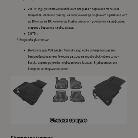
2.0 TDI: Този двигател обикновено се предлага с различни степени на
мощност.Неговите разходи на гориво може да се движат в рамките на 7
до 10 литра на 100 километра в зависимост от условията на шофиране,
терена и версията на двигателя.
3.0 TDI :
Бензинови двигатели:
В някои пазари Volkswagen Amarok също може да бъде предлаган с
бензинови двигатели. Техните разходи на гориво обикновено са по-
високи спрямо дизеловите двигатели и варират в зависимост от
конкретния модел и мощност.