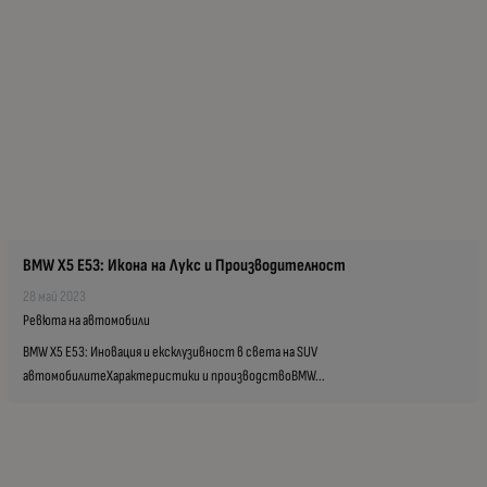
BMW X5 E53: Икона на Лукс и Производителност
28 май 2023
Ревюта на автомобили
BMW X5 E53: Иновация и ексклузивност в света на SUV
автомобилитеХарактеристики и производствоBMW...