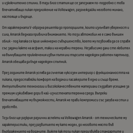
и изключително стилни. В тази блог статия ще се запознаем по-подробно с това
впечатляващо пикап предложение на Volkswagen, разглеждайки неговото минало,
настояще и бъдеще.
От характерната V-образна решетка до пропорциите, които излъчват увереност и
сила, Amarok веднага привлича вниманието. Но този автомобил не е само външен
облик - под капака се крие инженерно съвършенство, което му позволява да се справя
със задачи както на асфалт, така и на неравни терени. Независимо дали сте любител
на вълнуващите приключения извън пътя или търсите надежден работен партньор,
Amarok обещава да бъде надежден спътник.
През годините Amarok успява да съчетае луксозен интериор с функционалността на
пикапа, предоставяйки комфорт на водача и пасажерите в едно и също време.
Интуитивните технологии и висококачествените материали създават усещане за
премиум изживяване дори в най-изчистената теренна среда. Въпреки
впечатляващите му възможности, Amarok не прави компромиси със загуба на стил и
удобство.
Този блог ще разкрие различни аспекти на Volkswagen Amarok - от техническите му
характеристики, през развитието му като модел, до неговото място във
въображението на водачите. Вижте как този пикап предизвиква стандартите и