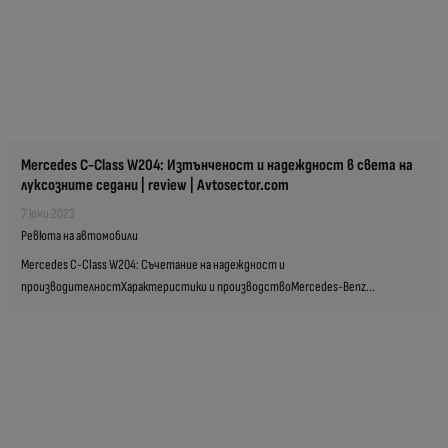
Mercedes C-Class W204: Изтънченост и надеждност в света на
луксозните седани | review | Avtosector.com
7 юни 2023
Ревюта на автомобили
Mercedes C-Class W204: Съчетание на надеждност и
производителностХарактеристики и производствоMercedes-Benz...