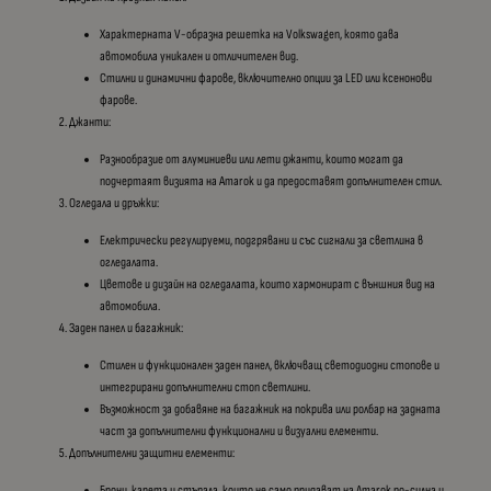
Характерната V-образна решетка на Volkswagen, която дава
автомобила уникален и отличителен вид.
Стилни и динамични фарове, включително опции за LED или ксенонови
фарове.
Джанти:
Разнообразие от алуминиеви или лети джанти, които могат да
подчертаят визията на Amarok и да предоставят допълнителен стил.
Огледала и дръжки:
Електрически регулируеми, подгрявани и със сигнали за светлина в
огледалата.
Цветове и дизайн на огледалата, които хармонират с външния вид на
автомобила.
Заден панел и багажник:
Стилен и функционален заден панел, включващ светодиодни стопове и
интегрирани допълнителни стоп светлини.
Възможност за добавяне на багажник на покрива или ролбар на задната
част за допълнителни функционални и визуални елементи.
Допълнителни защитни елементи:
Брони, карета и стъпала, които не само придават на Amarok по-силна и