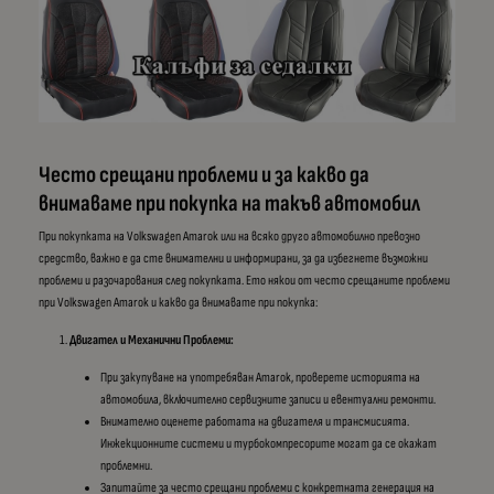
Често срещани проблеми и за какво да
внимаваме при покупка на такъв автомобил
При покупката на Volkswagen Amarok или на всяко друго автомобилно превозно
средство, важно е да сте внимателни и информирани, за да избегнете възможни
проблеми и разочарования след покупката. Ето някои от често срещаните проблеми
при Volkswagen Amarok и какво да внимавате при покупка:
Двигател и Механични Проблеми:
При закупуване на употребяван Amarok, проверете историята на
автомобила, включително сервизните записи и евентуални ремонти.
Внимателно оценете работата на двигателя и трансмисията.
Инжекционните системи и турбокомпресорите могат да се окажат
проблемни.
Запитайте за често срещани проблеми с конкретната генерация на