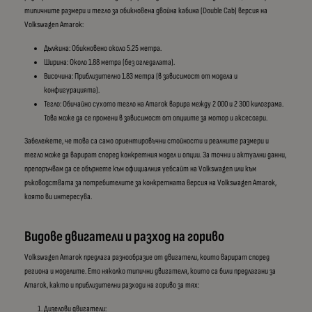
типичните размери и тегло за обикновена двойна кабина (Double Cab) версия на
Volkswagen Amarok:
Дължина: Обикновено около 5.25 метра.
Ширина: Около 1.88 метра (без огледалата).
Височина: Приблизително 1.83 метра (в зависимост от модела и
конфигурацията).
Тегло: Обичайно сухото тегло на Amarok варира между 2 000 и 2 300 килограма.
Това може да се промени в зависимост от опциите за мотор и аксесоари.
Забележете, че това са само ориентировъчни стойности и реалните размери и
тегло може да варират според конкретния модел и опции. За точни и актуални данни,
препоръчвам да се обърнете към официалния уебсайт на Volkswagen или към
ръководствата за потребителите за конкретната версия на Volkswagen Amarok,
която ви интересува.
Видове двигатели и разход на гориво
Volkswagen Amarok предлага разнообразие от двигатели, които варират според
региона и моделите. Ето няколко типични двигателя, които са били предлагани за
Amarok, както и приблизителни разходи на гориво за тях:
Дизелови двигатели: