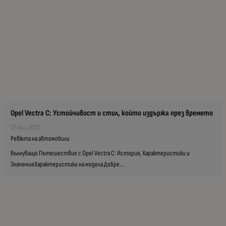
Opel Vectra C: Устойчивост и стил, който издържа през времето
12 юли 2023
Ревюта на автомобили
Вълнуващо Пътешествие с Opel Vectra C: История, Характеристики и
ЗначениеХарактеристики на модела Добре...