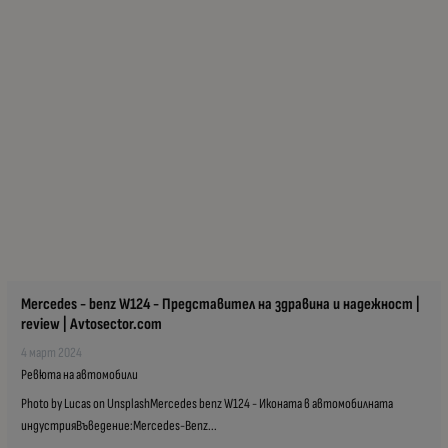
Mercedes - benz W124 - Представител на здравина и надежност |
review | Avtosector.com
4 март 2024
Ревюта на автомобили
Photo by Lucas on UnsplashMercedes benz W124 - Иконата в автомобилната
индустрияВъведение:Mercedes-Benz...