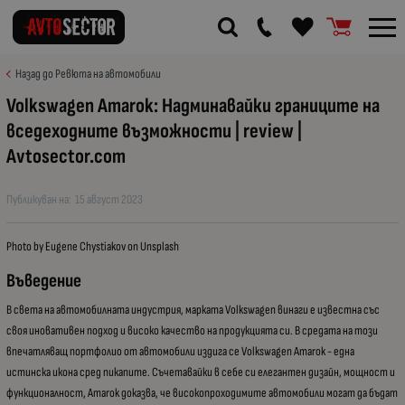
Назад до Ревюта на автомобили
Volkswagen Amarok: Надминавайки границите на
вседеходните възможности | review |
Avtosector.com
Публикуван на:
15 август 2023
Photo by Eugene Chystiakov on Unsplash
Въведение
В света на автомобилната индустрия, марката Volkswagen винаги е известна със
своя иновативен подход и високо качество на продукцията си. В средата на този
впечатляващ портфолио от автомобили издига се Volkswagen Amarok - една
истинска икона сред пикапите. Съчетавайки в себе си елегантен дизайн, мощност и
функционалност, Amarok доказва, че високопроходимите автомобили могат да бъдат