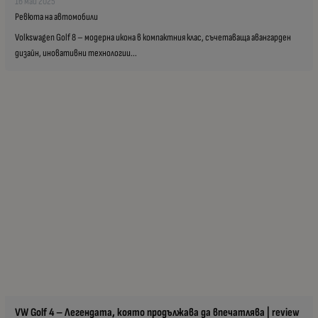
16 май 2025
Ревюта на автомобили
Volkswagen Golf 8 – модерна икона в компактния клас, съчетаваща авангарден
дизайн, иновативни технологии...
VW Golf 4 – Легендата, която продължава да впечатлява | review