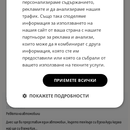
персонализираме съдържанието,
рекламите и да анализираме нашия
трафик. Също така споделяме
информация за използването на
нашия сайт от ваша страна с нашите
партньори за реклама и анализи,
които може да я комбинират с друга
информация, която сте им
предоставили или която са събрали от
вашето използване на техните услуги.
ПРИЕМЕТЕ ВСИЧКИ
ПОКАЖЕТЕ ПОДРОБНОСТИ
Представяме ви Kia CEED 3 gen CD ! Вече не просто такси!
11 март 2023
Ревюта на автомобили
Днес ще ви представим един автомобил , където тея къде си взеха Ауди казаха
май ще си взема Кия...