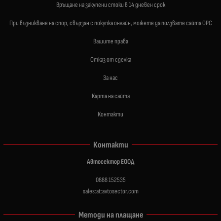
Връщане на закупени стоки в 14 дневен срок
При възникване на спор, свързан с покупка онлайн, можете да ползвате сайта ОРС
Вашите права
Отказ от сделка
За нас
Карта на сайта
Контакти
Контакти
Автосектор ЕООД
0888 152535
sales:at:avtosector.com
Методи на плащане