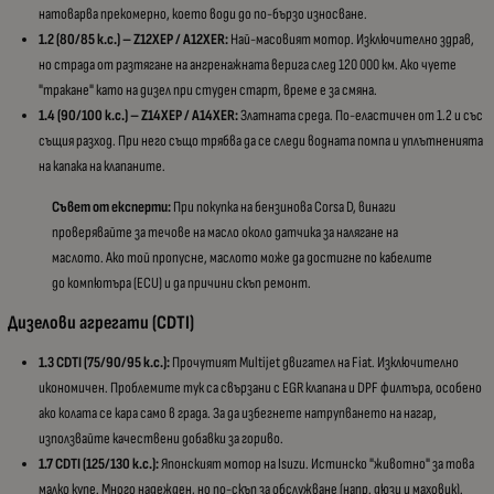
натоварва прекомерно, което води до по-бързо износване.
1.2 (80/85 к.с.) – Z12XEP / A12XER:
Най-масовият мотор. Изключително здрав,
но страда от разтягане на ангренажната верига след 120 000 км. Ако чуете
"тракане" като на дизел при студен старт, време е за смяна.
1.4 (90/100 к.с.) – Z14XEP / A14XER:
Златната среда. По-еластичен от 1.2 и със
същия разход. При него също трябва да се следи водната помпа и уплътненията
на капака на клапаните.
Съвет от експерти:
При покупка на бензинова Corsa D, винаги
проверявайте за течове на масло около датчика за налягане на
маслото. Ако той пропусне, маслото може да достигне по кабелите
до компютъра (ECU) и да причини скъп ремонт.
Дизелови агрегати (CDTI)
1.3 CDTI (75/90/95 к.с.):
Прочутият Multijet двигател на Fiat. Изключително
икономичен. Проблемите тук са свързани с EGR клапана и DPF филтъра, особено
ако колата се кара само в града. За да избегнете натрупването на нагар,
използвайте качествени добавки за гориво.
1.7 CDTI (125/130 к.с.):
Японският мотор на Isuzu. Истинско "животно" за това
малко купе. Много надежден, но по-скъп за обслужване (напр. дюзи и маховик).