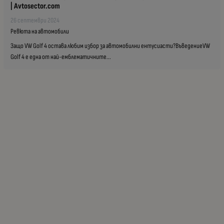
| Avtosector.com
26 септември 2024
Ревюта на автомобили
Защо VW Golf 4 остава любим избор за автомобилни ентусиасти?ВъведениеVW
Golf 4 е една от най-емблематичните...