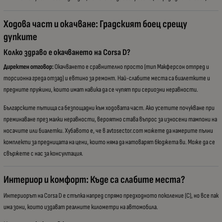
Ходова част и окачване: Градският боец срещу
дупките
Колко здраво е окачването на Corsa D?
Директен отговор:
Окачването е сравнително просто (тип Макферсон отпред и
торсионна греда отзад) и евтино за ремонт. Най-слабите места са биалетките и
предните пружини, които имат навика да се чупят при сериозни неравности.
Българските пътища са безпощадни към ходовата част. Ако усетите почукване при
преминаване през малки неравности, вероятно става въпрос за износени тампони на
носачите или биалетки. Хубавото е, че в avtosector.com можете да намерите пълни
комплекти за предницата на цени, които няма да натоварят бюджета ви. Може да се
свържете с нас за консултация.
Интериор и комфорт: Къде са слабите места?
Интериорът на Corsa D е стъпка напред спрямо предходното поколение (C), но все пак
има зони, които издават реалните километри на автомобила.