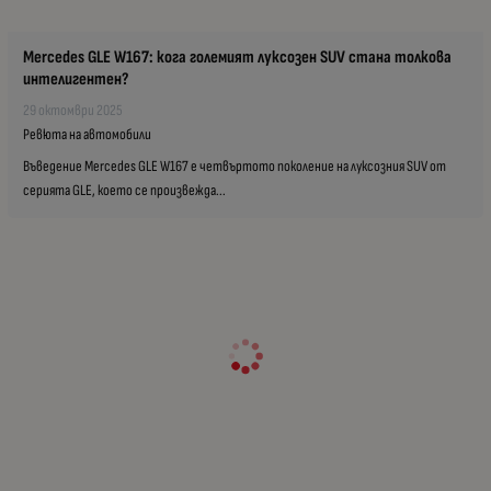
Mercedes GLE W167: кога големият луксозен SUV стана толкова
интелигентен?
29 октомври 2025
Ревюта на автомобили
Въведение Mercedes GLE W167 е четвъртото поколение на луксозния SUV от
серията GLE, което се произвежда...