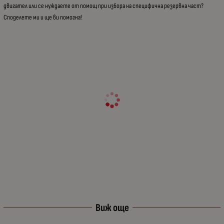
двигател или се нуждаете от помощ при избора на специфична резервна част?
Споделете ми и ще ви помогна!
Виж още