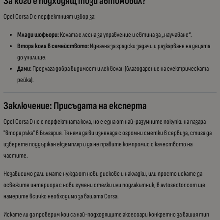
За кого е подходящ този автомобил?
Opel Corsa D е перфектният избор за:
Млади шофьори:
Колата е лесна за управление и евтина за „научаване“.
Втора кола в семейството:
Идеална за градски задачи и разкарване на децата
до училище.
Дами:
Предлага добра видимост и лек волан (благодарение на електрическата
рейка).
Заключение: Присъдата на експерта
Opel Corsa D не е перфектната кола, но е една от най-разумните покупки на пазара
"втора ръка" в България. Тя няма да ви изненада с огромни сметки в сервиза, стига да
изберете поддържан екземпляр и да не правите компромис с качеството на
частите.
Независимо дали имате нужда от нови дискове и накладки, или просто искате да
освежите интериора с нови гумени стелки или подлакътник, в avtosector.com ще
намерите всичко необходимо за вашата Corsa.
Искате ли да проверим кои са най-подходящите аксесоари конкретно за вашия тип