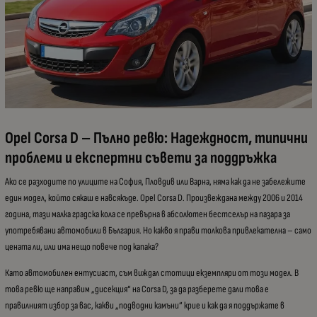
Opel Corsa D – Пълно ревю: Надеждност, типични
проблеми и експертни съвети за поддръжка
Ако се разходите по улиците на София, Пловдив или Варна, няма как да не забележите
един модел, който сякаш е навсякъде. Opel Corsa D. Произвеждана между 2006 и 2014
година, тази малка градска кола се превърна в абсолютен бестселър на пазара за
употребявани автомобили в България. Но какво я прави толкова привлекателна – само
цената ли, или има нещо повече под капака?
Като автомобилен ентусиаст, съм виждал стотици екземпляри от този модел. В
това ревю ще направим „дисекция“ на Corsa D, за да разберете дали това е
правилният избор за вас, какви „подводни камъни“ крие и как да я поддържате в