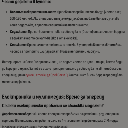
Чести дефекти в купето:
Воланът и скоростният лост:
Износват се сравнително бързо (често след
100-120 хил. км). Ако интериорът изглежда захабен, това не винаги означава
лоша поддръжка, а просто специфика на материалите.
Седалките:
При по-високите нива на оборудване (Cosmo) страничният борд на
седалката често се напуква (ако е от еко кожа).
Стелките:
Оригиналните текстилни стелки в употребяваните автомобили
често са протрити или задържат влага и неприятни миризми.
Интериорът на Corsa D е ергономичен, но подът често се цапа и мокри, което води
до корозия и мухъл. Затова е силно препоръчително да оборудвате автомобила със
специализирани
гумени стелки за Opel Corsa D,
които имат висок борд и предпазват
мокета перфектно.
Електроника и мултимедия: Време за ъпгрейд
С какви електрически проблеми се сблъсква моделът?
Директен отговор:
Най-често срещаните проблеми са дефектни резистори на
парното (вентилаторът работи само на 4-та степен) и дефектиращ CIM модул
(проблеми с клаксона или бутоните на волана).