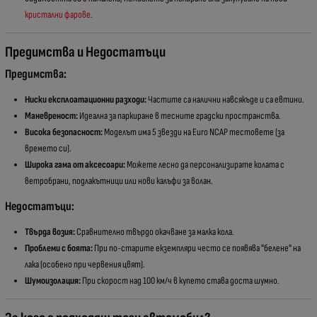
кристални фарове
.
Предимства и Недостатъци
Предимства:
Ниски експлоатационни разходи:
Частите са налични навсякъде и са евтини.
Маневреност:
Идеална за паркиране в тесните градски пространства.
Висока безопасност:
Моделът има 5 звезди на Euro NCAP тестовете (за
времето си).
Широка гама от аксесоари:
Можете лесно да персонализирате колата с
ветробрани, подлакътници или нови калъфи за волан.
Недостатъци:
Твърда возия:
Сравнително твърдо окачване за малка кола.
Проблеми с боята:
При по-старите екземпляри често се появява "белене" на
лака (особено при червения цвят).
Шумоизолация:
При скорост над 100 км/ч в купето става доста шумно.