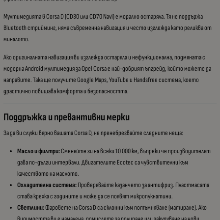
Мултимедията в Corsa D (CD30 или CD70 Navi) е морално остаряла. Тя не поддържа
Bluetooth стрийминг, няма съвременна навигация и често изглежда като реликва от
миналото.
Ако оригиналната навигация ви изглежда остаряла и нефункционална, подмяната с
модерна Android мултимедия за Opel Corsa е най-добрият ъпгрейд, който можете да
направите. Така ще получите Google Maps, YouTube и Handsfree система, което
драстично повишава комфорта и безопасността.
Поддръжка и превантивни мерки
За да ви служи вярно вашата Corsa D, не пренебрегвайте следните неща:
Масло и филтри:
Сменяйте ги на всеки 10 000 км, въпреки че производителят
дава по-дълги интервали. Двигателите Ecotec са чувствителни към
качеството на маслото.
Охладителна система:
Проверявайте казанчето за антифриз. Пластмасата
става крехка с годините и може да се появят микропукнатини.
Светлини:
Фаровете на Corsa D са склонни към потъмняване (матиране). Ако
видимостта ви е намалена, помислете за полиране или закупуване на нови