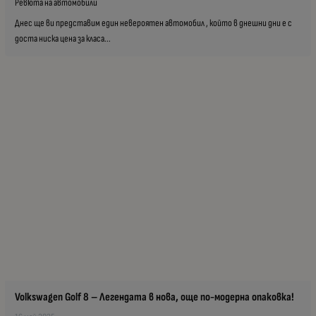
Ревюта на автомобили
Днес ще ви представим един невероятен автомобил , който в днешни дни е с
доста ниска цена за класа...
Volkswagen Golf 8 – Легендата в нова, още по-модерна опаковка!