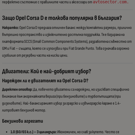
перфектно състояние с правилните части и аксесоари от
avtosector.com.
Защо Opel Corsa D е толкова популярна в България?
Накратко:
Opel Corsa D предлага отличен баланс между компактни размери, прилично
вътрешно пространство и изключително достъпна поддръжка. Тя е базирана на
платформата SCCS (Small Common Components Systems), разработена съвместно от
GM и Fiat – същата, която се използва и при Fiat Grande Punto. Това означава огромно
изобилие от резервни части на ниски цени.
Двигатели: Кой е най-добрият избор?
Надежден ли е двигателят на Opel Corsa D?
Директен отговор:
Да, повечето двигатели са надеждни, но изискват специфично
внимание към ангренажната верига (при бензиновите) и турбопътищата (при
дизеловите). Най-балансираният избор за градско и извънградско каране е 1.4-
литровият бензинов мотор.
Бензинови агрегати
1.0 (60/65 к.с.) – 3 цилиндъра:
Икономичен, но слаб за купето. Често се