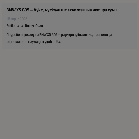
BMW X5 G05 – Лукс, мускули и технологии на четири гуми
18 април 2025
Ревюта на автомобили
Подробен преглед на BMW X5 G05 – размери, двигатели, системи за
безопасност и луксозни удобства....