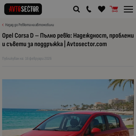
Назад до Ревюта на автомобили
Opel Corsa D – Пълно ревю: Надеждност, проблеми
и съвети за поддръжка | Avtosector.com
Публикуван на:
16 февруари 2026