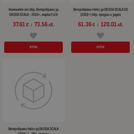
Комплект от 4бр. ветробрани за
Ветробрани Heko за SKODA SCALA 5D
SKODA SCALA - 2019+, марка FLEX
(2019+) 4бр. предни и задни
37.61
73.56
61.36
120.01
€
лв.
€
лв.
/
/
КУПИ
КУПИ
Ветробрани Heko за SKODA SCALA
(2019+) - 2бр. предни