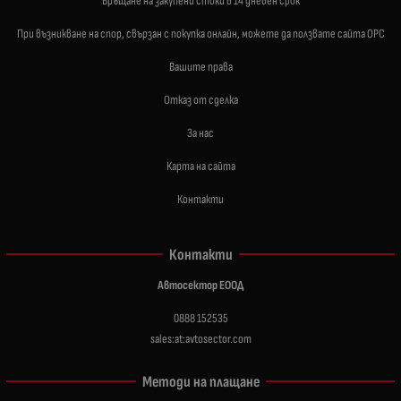
Връщане на закупени стоки в 14 дневен срок
При възникване на спор, свързан с покупка онлайн, можете да ползвате сайта ОРС
Вашите права
Отказ от сделка
За нас
Карта на сайта
Контакти
Контакти
Автосектор ЕООД
0888 152535
sales:at:avtosector.com
Методи на плащане