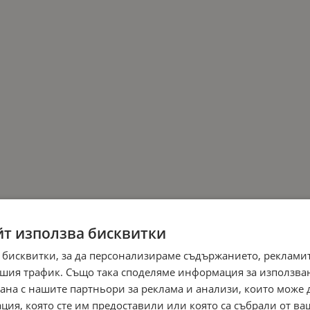
йт използва бисквитки
 бисквитки, за да персонализираме съдържанието, рекламит
шия трафик. Също така споделяме информация за използва
рана с нашите партньори за реклама и анализи, които може
ция, която сте им предоставили или която са събрали от в