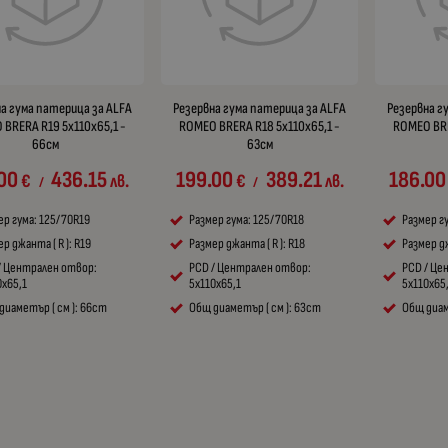
а гума патерица за ALFA
Резервна гума патерица за ALFA
Резервна г
BRERA R19 5x110x65,1 -
ROMEO BRERA R18 5x110x65,1 -
ROMEO BRE
66см
63см
00
436.15
199.00
389.21
186.00
€
лв.
€
лв.
/
/
ер гума: 125/70R19
Размер гума: 125/70R18
Размер г
р джанта ( R ): R19
Размер джанта ( R ): R18
Размер дж
/ Централен отвор:
PCD / Централен отвор:
PCD / Це
0x65,1
5x110x65,1
5x110x65
диаметър ( см ): 66cm
Общ диаметър ( см ): 63cm
Общ диам