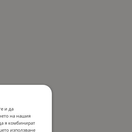
е и да
нето на нашия
 да я комбинират
ашето използване