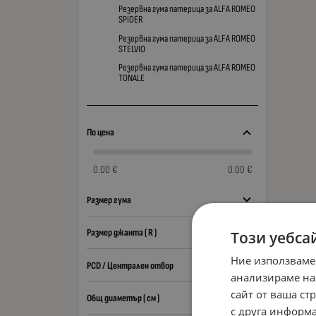
Резервна гума патерица за ALFA ROMEO
SPIDER
Резервна гума патерица за ALFA ROMEO
STELVIO
Резервна гума патерица за ALFA ROMEO
TONALE
По цена
0.00 €
0.00 €
Размер гума
Размер джанта ( R )
Този уебса
Ние използваме
PCD / Централен отвор
анализираме на
сайт от ваша ст
Общ диаметър ( см )
с друга информа