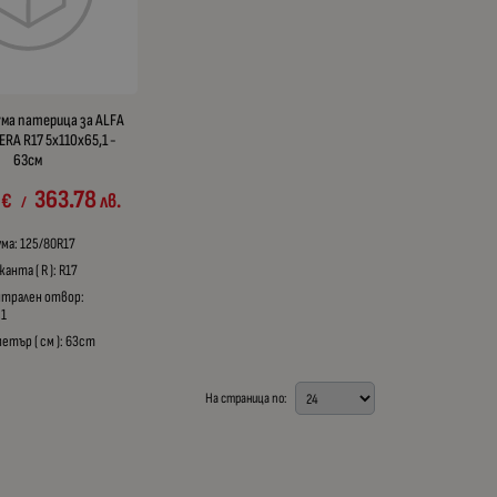
ума патерица за ALFA
RA R17 5x110x65,1 -
63см
363.78
€
лв.
/
ума: 125/80R17
анта ( R ): R17
нтрален отвор:
,1
етър ( см ): 63cm
На страница по: