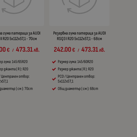
на гума патерица за AUDI
Резервна гума патерица за AUDI
II R20 5x112x57,1 - 70см
RSQ3 I R20 5x112x57,1 - 68см
.00
473.31
242.00
473.31
€
лв.
€
лв.
/
/
ер гума: 145/65R20
Размер гума: 145/60R20
р джанта ( R ): R20
Размер джанта ( R ): R20
/ Централен отвор:
PCD / Централен отвор:
2x57,1
5x112x57,1
диаметър ( см ): 70cm
Общ диаметър ( см ): 68cm