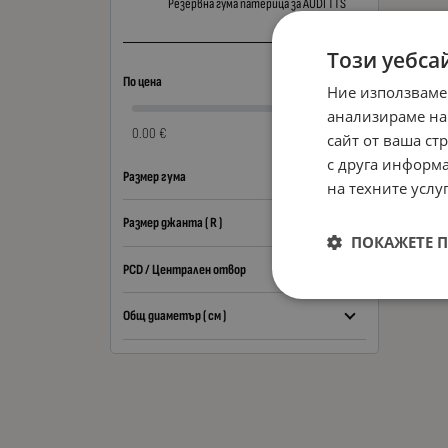
Резервна гума патерица за AUDI TTS
Този уебса
По цена
Ние използваме
анализираме на
0.00 €
0.00 €
сайт от ваша ст
с друга информа
Размер гума
на техните услуг
Размер джанта ( R )
ПОКАЖЕТЕ 
PCD / Централен отвор
Общ диаметър ( см )