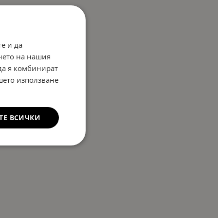
е и да
нето на нашия
 да я комбинират
ашето използване
ТЕ ВСИЧКИ