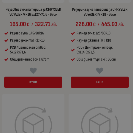
Резервна гума патерица за CHRYSLER
Резервна гума патерица за CHRYSLER
VOYAGER V R16 5x127x71,6 - 67см
VOYAGER IV R18 - 66см
165.00
322.71
228.00
445.93
€
лв.
€
лв.
/
/
Размер гума: 145/90R16
Размер гума: 125/80R18
Размер джанта ( R ): R16
Размер джанта ( R ): R18
PCD / Централен отвор:
PCD / Централен отвор:
5x127x71,6
5x114,3x71,5
Общ диаметър ( см ): 67cm
Общ диаметър ( см ): 66cm
КУПИ
КУПИ