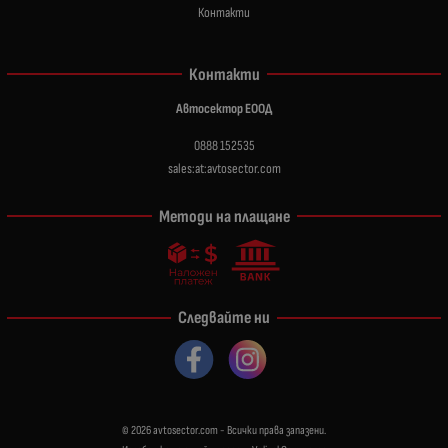
Контакти
Контакти
Автосектор ЕООД
0888 152535
sales:at:avtosector.com
Методи на плащане
Следвайте ни
© 2026
avtosector.com
- Всички права запазени.