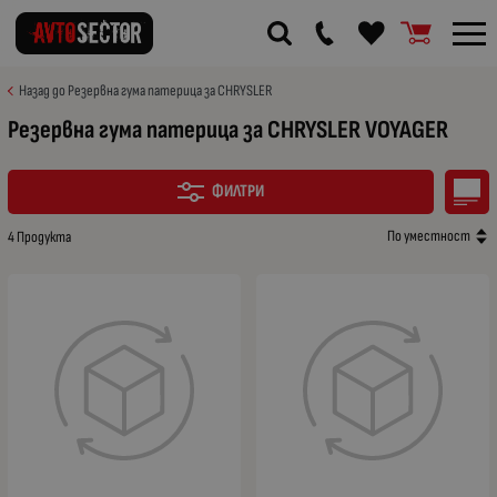
Назад до Резервна гума патерица за CHRYSLER
Резервна гума патерица за CHRYSLER VOYAGER
ФИЛТРИ
По уместност
4 Продукта