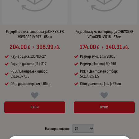
Резервна гума патерица за CHRYSLER
Резервна гума патерица за CHRYSLER
VOYAGER IV R17 - 65см
VOYAGER IV R16 - 67см
204.00
398.99
174.00
340.31
€
лв.
€
лв.
/
/
Размер гума: 135/80R17
Размер гума: 145/90R16
Размер джанта ( R ): R17
Размер джанта ( R ): R16
PCD / Централен отвор:
PCD / Централен отвор:
5x114,3x71,5
5x114,3x71,5
Общ диаметър ( см ): 65cm
Общ диаметър ( см ): 67cm
КУПИ
КУПИ
На страница по: