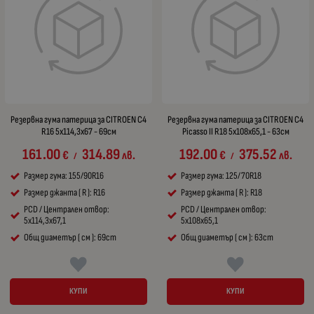
Резервна гума патерица за CITROEN C4
Резервна гума патерица за CITROEN C4
R16 5x114,3x67 - 69см
Picasso II R18 5x108x65,1 - 63см
161.00
314.89
192.00
375.52
€
лв.
€
лв.
/
/
Размер гума: 155/90R16
Размер гума: 125/70R18
Размер джанта ( R ): R16
Размер джанта ( R ): R18
PCD / Централен отвор:
PCD / Централен отвор:
5x114,3x67,1
5x108x65,1
Общ диаметър ( см ): 69cm
Общ диаметър ( см ): 63cm
КУПИ
КУПИ