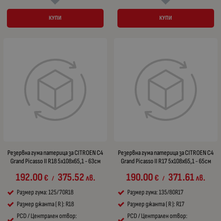
КУПИ
КУПИ
Резервна гума патерица за CITROEN C4
Резервна гума патерица за CITROEN C4
Grand Picasso II R18 5x108x65,1 - 63см
Grand Picasso II R17 5x108x65,1 - 65см
192.00
375.52
190.00
371.61
€
лв.
€
лв.
/
/
Размер гума: 125/70R18
Размер гума: 135/80R17
Размер джанта ( R ): R18
Размер джанта ( R ): R17
PCD / Централен отвор:
PCD / Централен отвор: