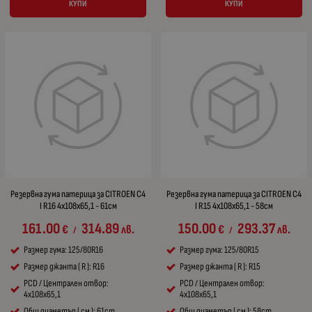
КУПИ
КУПИ
Резервна гума патерица за CITROEN C4
Резервна гума патерица за CITROEN C4
I R16 4x108x65,1 - 61см
I R15 4x108x65,1 - 58см
161.00
314.89
150.00
293.37
€
лв.
€
лв.
/
/
Размер гума: 125/80R16
Размер гума: 125/80R15
Размер джанта ( R ): R16
Размер джанта ( R ): R15
PCD / Централен отвор:
PCD / Централен отвор:
4x108x65,1
4x108x65,1
Общ диаметър ( см ): 61cm
Общ диаметър ( см ): 58cm