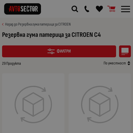
Назад до Резервна гума патерица за CITROEN
Резервна гума патерица за CITROEN C4
ФИЛТРИ
По уместност
29 Продукта