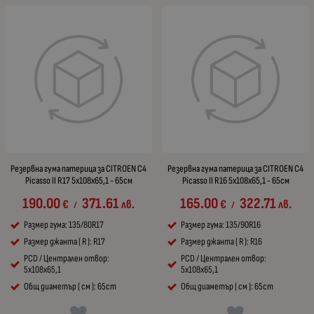
Резервна гума патерица за CITROEN C4
Резервна гума патерица за CITROEN C4
Picasso II R17 5x108x65,1 - 65см
Picasso II R16 5x108x65,1 - 65см
190.00
371.61
165.00
322.71
€
лв.
€
лв.
/
/
Размер гума: 135/80R17
Размер гума: 135/90R16
Размер джанта ( R ): R17
Размер джанта ( R ): R16
PCD / Централен отвор:
PCD / Централен отвор:
5x108x65,1
5x108x65,1
Общ диаметър ( см ): 65cm
Общ диаметър ( см ): 65cm