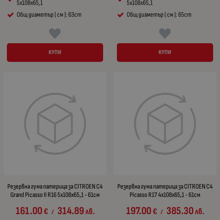
5x108x65,1
5x108x65,1
Общ диаметър ( см ): 63cm
Общ диаметър ( см ): 65cm
КУПИ
КУПИ
Резервна гума патерица за CITROEN C4
Резервна гума патерица за CITROEN C4
Grand Picasso II R16 5x108x65,1 - 61см
Picasso R17 4x108x65,1 - 61см
161.00
314.89
197.00
385.30
€
лв.
€
лв.
/
/