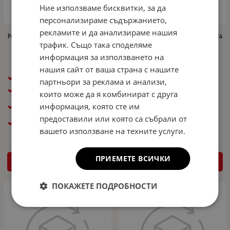
Ние използваме бисквитки, за да
персонализираме съдържанието,
рекламите и да анализираме нашия
Резервна гума патерица за CITROEN C4
Резервна гума патерица за CITROEN C4
трафик. Също така споделяме
III R17 4x108x65,1 - 61см
III R16 4x108x65,1 - 62см
информация за използването на
197.00
385.30
183.00
357.92
€
лв.
€
лв.
/
/
нашия сайт от ваша страна с нашите
Размер гума: 125/70R17
Размер гума: 135/80R16
партньори за реклама и анализи,
Размер джанта ( R ): R17
Размер джанта ( R ): R16
които може да я комбинират с друга
PCD / Централен отвор:
PCD / Централен отвор:
информация, която сте им
4x108x65,1
4x108x65,1
предоставили или която са събрали от
Общ диаметър ( см ): 61cm
Общ диаметър ( см ): 62cm
вашето използване на техните услуги.
ПРИЕМЕТЕ ВСИЧКИ
КУПИ
КУПИ
ПОКАЖЕТЕ ПОДРОБНОСТИ