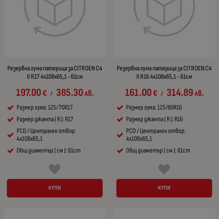
Резервна гума патерица за CITROEN C4
Резервна гума патерица за CITROEN C4
II R17 4x108x65,1 - 61см
II R16 4x108x65,1 - 61см
197.00
385.30
161.00
314.89
€
лв.
€
лв.
/
/
Размер гума: 125/70R17
Размер гума: 125/80R16
Размер джанта ( R ): R17
Размер джанта ( R ): R16
PCD / Централен отвор:
PCD / Централен отвор:
4x108x65,1
4x108x65,1
Общ диаметър ( см ): 61cm
Общ диаметър ( см ): 61cm
КУПИ
КУПИ