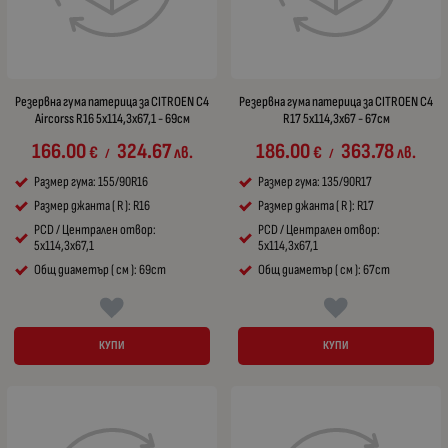
Резервна гума патерица за CITROEN C4
Резервна гума патерица за CITROEN C4
Aircorss R16 5x114,3x67,1 - 69см
R17 5x114,3x67 - 67см
166.00
324.67
186.00
363.78
€
лв.
€
лв.
/
/
Размер гума: 155/90R16
Размер гума: 135/90R17
Размер джанта ( R ): R16
Размер джанта ( R ): R17
PCD / Централен отвор:
PCD / Централен отвор:
5x114,3x67,1
5x114,3x67,1
Общ диаметър ( см ): 69cm
Общ диаметър ( см ): 67cm
КУПИ
КУПИ