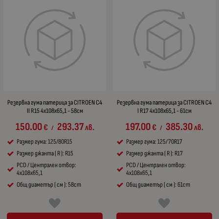
Резервна гума патерица за CITROEN C4
Резервна гума патерица за CITROEN C4
II R15 4x108x65,1 - 58см
I R17 4x108x65,1 - 61см
150.00
293.37
197.00
385.30
€
лв.
€
лв.
/
/
Размер гума: 125/80R15
Размер гума: 125/70R17
Размер джанта ( R ): R15
Размер джанта ( R ): R17
PCD / Централен отвор:
PCD / Централен отвор:
4x108x65,1
4x108x65,1
Общ диаметър ( см ): 58cm
Общ диаметър ( см ): 61cm