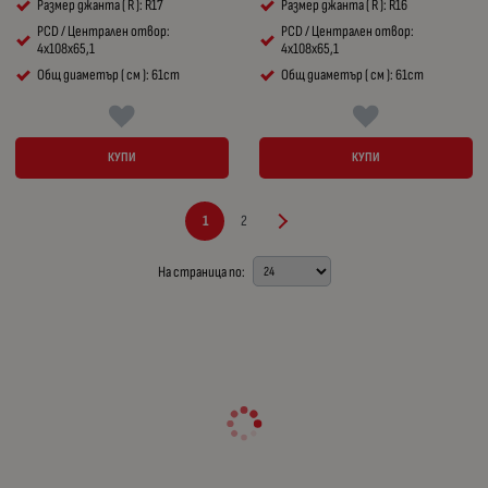
Размер джанта ( R ): R17
Размер джанта ( R ): R16
PCD / Централен отвор:
PCD / Централен отвор:
4x108x65,1
4x108x65,1
Общ диаметър ( см ): 61cm
Общ диаметър ( см ): 61cm
КУПИ
КУПИ
1
2
На страница по: