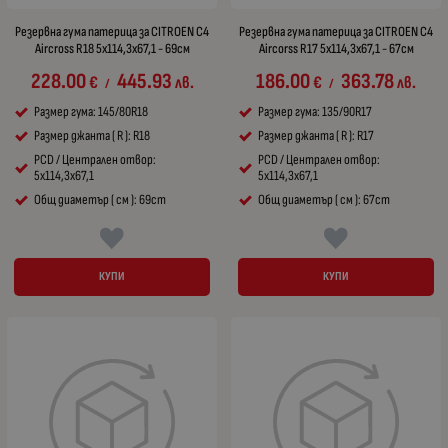
Резервна гума патерица за CITROEN C4
Резервна гума патерица за CITROEN C4
Aircross R18 5x114,3x67,1 - 69см
Aircorss R17 5x114,3x67,1 - 67см
228.00
445.93
186.00
363.78
€
лв.
€
лв.
/
/
Размер гума: 145/80R18
Размер гума: 135/90R17
Размер джанта ( R ): R18
Размер джанта ( R ): R17
PCD / Централен отвор:
PCD / Централен отвор:
5x114,3x67,1
5x114,3x67,1
Общ диаметър ( см ): 69cm
Общ диаметър ( см ): 67cm
КУПИ
КУПИ