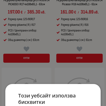
Резервна гума патерица за CITROEN C4
Резервна гума патерица за CITROEN C4
PICASSO I R17 4x108x65,1 - 63см
Picasso I R16 4x108x65,1 - 61см
197.00
385.30
161.00
314.89
€
лв.
€
лв.
/
/
Размер гума: 125/80R17
Размер гума: 125/80R16
Размер джанта ( R ): R17
Размер джанта ( R ): R16
PCD / Централен отвор:
PCD / Централен отвор:
4x108x65,1
4x108x65,1
Общ диаметър ( см ): 63cm
Общ диаметър ( см ): 61cm
КУПИ
КУПИ
Този уебсайт използва
бисквитки