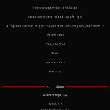
Политика за използване на бисквитки
Връщане на закупени стоки в 14 дневен срок
При възникване на спор, свързан с покупка онлайн, можете да ползвате сайта ОРС
Вашите права
Отказ от сделка
За нас
Карта на сайта
Контакти
Контакти
Автосектор ЕООД
0888 152535
sales:at:avtosector.com