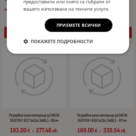
предоставили или която са събрали от
5x114,3x66,1
5x114,3x66,1
вашето използване на техните услуги.
Общ диаметър ( см ): 65cm
Общ диаметър ( см ): 67cm
ПРИЕМЕТЕ ВСИЧКИ
КУПИ
КУПИ
ПОКАЖЕТЕ ПОДРОБНОСТИ
Резервна гума патерица за DACIA
Резервна гума патерица за DACIA
DUSTER I R17 5x114,3x66,1- 65см
DUSTER I R16 5x114,3x66,1 - 67см
193.00
377.48
169.00
330.54
€
лв.
€
лв.
/
/