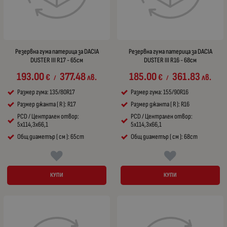
Резервна гума патерица за DACIA
Резервна гума патерица за DACIA
DUSTER III R17 - 65см
DUSTER III R16 - 68см
193.00
377.48
185.00
361.83
€
лв.
€
лв.
/
/
Размер гума: 135/80R17
Размер гума: 155/90R16
Размер джанта ( R ): R17
Размер джанта ( R ): R16
PCD / Централен отвор:
PCD / Централен отвор:
5x114,3x66,1
5x114,3x66,1
Общ диаметър ( см ): 65cm
Общ диаметър ( см ): 68cm
КУПИ
КУПИ