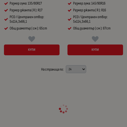
Размер гума: 135/80R17
Размер гума: 145/90R16
Размер джанта ( R ): R17
Размер джанта ( R ): R16
PCD / Централен отвор:
PCD / Централен отвор:
5x114,3x66,1
5x114,3x66,1
Общ диаметър ( см ): 65cm
Общ диаметър ( см ): 67cm
КУПИ
КУПИ
На страница по: