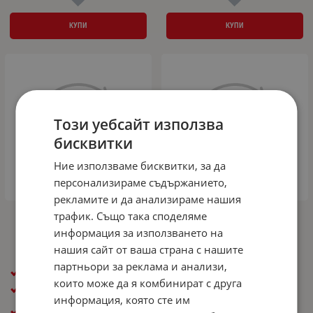
КУПИ
КУПИ
Този уебсайт използва
бисквитки
Ние използваме бисквитки, за да
персонализираме съдържанието,
рекламите и да анализираме нашия
трафик. Също така споделяме
Резервна гума патерица за DACIA
Резервна гума патерица за DACIA
DUSTER II R17 5x114,3x66 - 65см
DUSTER II R16 5x114,3x66 - 67см
информация за използването на
193.00
377.48
169.00
330.54
нашия сайт от ваша страна с нашите
€
лв.
€
лв.
/
/
партньори за реклама и анализи,
Размер гума: 135/80R17
Размер гума: 145/90R16
които може да я комбинират с друга
Размер джанта ( R ): R17
Размер джанта ( R ): R16
информация, която сте им
PCD / Централен отвор:
PCD / Централен отвор: