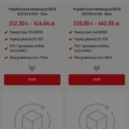
Резервна гума патерица за DACIA
Резервна гума патерица за DACIA
DUSTER III R19 - 73см
DUSTER III R18 - 69см
212.00
414.64
228.00
445.93
€
лв.
€
лв.
/
/
Размер гума: 155/80R19
Размер гума: 145/80R18
Размер джанта ( R ): R19
Размер джанта ( R ): R18
PCD / Централен отвор:
PCD / Централен отвор:
5x114,3x66,1
5x114,3x66,1
Общ диаметър ( см ): 73cm
Общ диаметър ( см ): 69cm
КУПИ
КУПИ