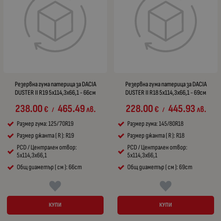
Резервна гума патерица за DACIA
Резервна гума патерица за DACIA
DUSTER II R19 5x114,3x66,1 - 66см
DUSTER II R18 5x114,3x66,1 - 69см
238.00
465.49
228.00
445.93
€
лв.
€
лв.
/
/
Размер гума: 125/70R19
Размер гума: 145/80R18
Размер джанта ( R ): R19
Размер джанта ( R ): R18
PCD / Централен отвор:
PCD / Централен отвор:
5x114,3x66,1
5x114,3x66,1
Общ диаметър ( см ): 66cm
Общ диаметър ( см ): 69cm
КУПИ
КУПИ