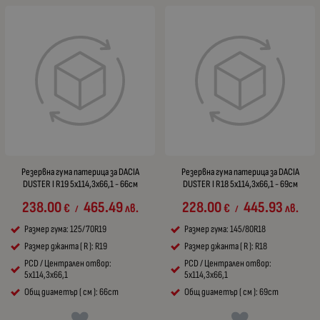
Резервна гума патерица за DACIA
Резервна гума патерица за DACIA
DUSTER I R19 5x114,3x66,1 - 66см
DUSTER I R18 5x114,3x66,1 - 69см
238.00
465.49
228.00
445.93
€
лв.
€
лв.
/
/
Размер гума: 125/70R19
Размер гума: 145/80R18
Размер джанта ( R ): R19
Размер джанта ( R ): R18
PCD / Централен отвор:
PCD / Централен отвор:
5x114,3x66,1
5x114,3x66,1
Общ диаметър ( см ): 66cm
Общ диаметър ( см ): 69cm