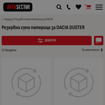
Назад до Резервна гума патерица за DACIA
Резервна гума патерица за DACIA DUSTER
ФИЛТРИ
По уместност
12 Продукта