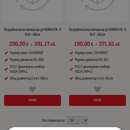
Резервна гума патерица за HONDA ZR-V
Резервна гума патерица за HONDA ZR-V
R18 - 69см
R17 - 65см
200.00
391.17
190.00
371.61
€
лв.
€
лв.
/
/
Размер гума: 145/80R18
Размер гума: 135/80R17
Размер джанта ( R ): R18
Размер джанта ( R ): R17
PCD / Централен отвор:
PCD / Централен отвор:
5x114,3x64,1
5x114,3x64,1
Общ диаметър ( см ): 69cm
Общ диаметър ( см ): 65cm
КУПИ
КУПИ
На страница по: