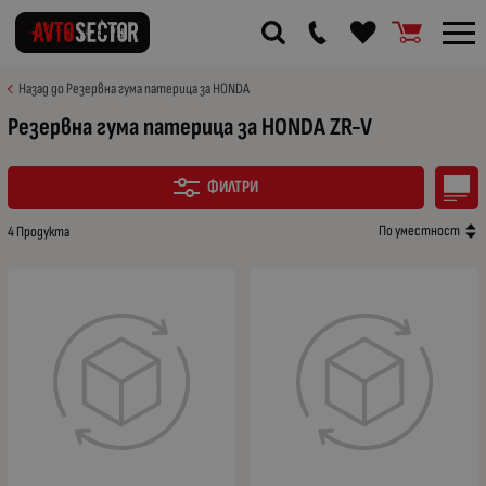
Назад до Резервна гума патерица за HONDA
Резервна гума патерица за HONDA ZR-V
ФИЛТРИ
По уместност
4 Продукта