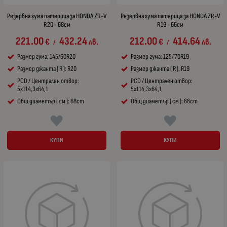
Резервна гума патерица за HONDA ZR-V
Резервна гума патерица за HONDA ZR-V
R20 - 68см
R19 - 66см
221.00
432.24
212.00
414.64
€
лв.
€
лв.
/
/
Размер гума: 145/60R20
Размер гума: 125/70R19
Размер джанта ( R ): R20
Размер джанта ( R ): R19
PCD / Централен отвор:
PCD / Централен отвор:
5x114,3x64,1
5x114,3x64,1
Общ диаметър ( см ): 68cm
Общ диаметър ( см ): 66cm
КУПИ
КУПИ