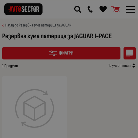
Назад до Резервна гума патерица за JAGUAR
Резервна гума патерица за JAGUAR I-PACE
ФИЛТРИ
По уместност
1 Продукт