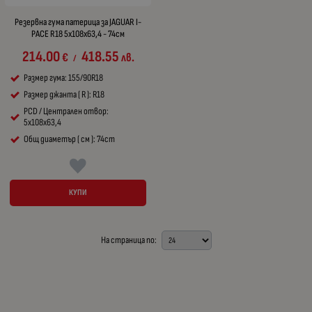
Резервна гума патерица за JAGUAR I-
PACE R18 5x108x63,4 - 74см
214.00
418.55
€
лв.
/
Размер гума: 155/90R18
Размер джанта ( R ): R18
PCD / Централен отвор:
5x108x63,4
Общ диаметър ( см ): 74cm
КУПИ
На страница по: