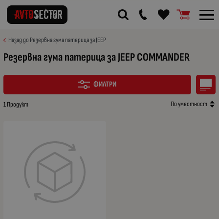
Назад до Резервна гума патерица за JEEP
Резервна гума патерица за JEEP COMMANDER
ФИЛТРИ
По уместност
1 Продукт