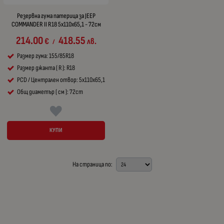
Резервна гума патерица за JEEP
COMMANDER II R18 5x110x65,1 - 72см
214.00
418.55
€
лв.
/
Размер гума: 155/85R18
Размер джанта ( R ): R18
PCD / Централен отвор: 5x110x65,1
Общ диаметър ( см ): 72cm
КУПИ
На страница по: