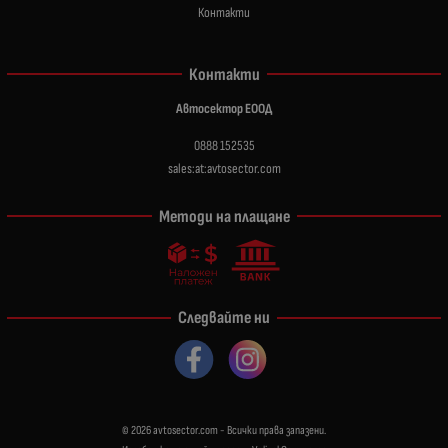
Контакти
Контакти
Автосектор ЕООД
0888 152535
sales:at:avtosector.com
Методи на плащане
Следвайте ни
© 2026
avtosector.com
- Всички права запазени.