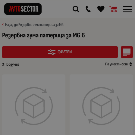
Назад до Резервна гума патерица за MG
Резервна гума патерица за MG 6
ФИЛТРИ
По уместност
3 Продукта