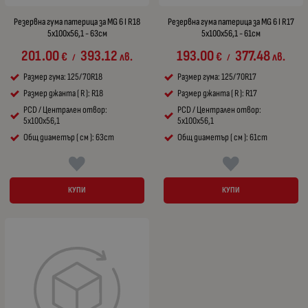
Резервна гума патерица за MG 6 I R18
Резервна гума патерица за MG 6 I R17
5x100x56,1 - 63см
5x100x56,1 - 61см
201.00
393.12
193.00
377.48
€
лв.
€
лв.
/
/
Размер гума: 125/70R18
Размер гума: 125/70R17
Размер джанта ( R ): R18
Размер джанта ( R ): R17
PCD / Централен отвор:
PCD / Централен отвор:
5x100x56,1
5x100x56,1
Общ диаметър ( см ): 63cm
Общ диаметър ( см ): 61cm
КУПИ
КУПИ