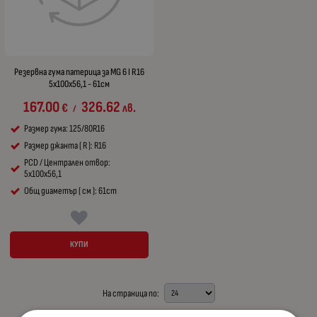
Резервна гума патерица за MG 6 I R16
5x100x56,1 - 61см
167.00
326.62
€
лв.
/
Размер гума: 125/80R16
Размер джанта ( R ): R16
PCD / Централен отвор:
5x100x56,1
Общ диаметър ( см ): 61cm
КУПИ
На страница по: