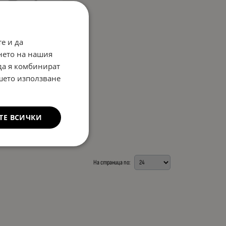
е и да
ума патерица за MINI
нето на нашия
15 4x100x56,1 - 54см
 да я комбинират
314.89
€
лв.
/
ашето използване
ума: 115/70R15
анта ( R ): R15
нтрален отвор:
ТЕ ВСИЧКИ
,1
етър ( см ): 54cm
На страница по: