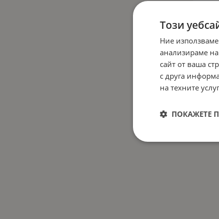
Този уебса
Ние използваме
Резерв
анализираме на
CABRIO
сайт от ваша ст
190
с друга информа
на техните услуг
Разм
Разме
PCD 
ПОКАЖЕТЕ 
4x10
Общ 