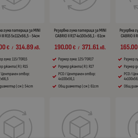
на гума патерица за MINI
Резервна гума патерица за MINI
Резервна г
III R15 5x112x66,5 - 54см
CABRIO II R17 4x100x56,1 - 61см
CABRIO II 
00
314.89
190.00
371.61
165.00
€
лв.
€
лв.
/
/
ер гума: 115/70R15
Размер гума: 125/70R17
Размер г
р джанта ( R ): R15
Размер джанта ( R ): R17
Размер дж
/ Централен отвор:
PCD / Централен отвор:
PCD / Це
2x66,5
4x100x56,1
4x100x56
диаметър ( см ): 54cm
Общ диаметър ( см ): 61cm
Общ диам