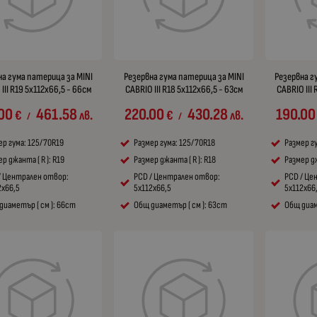
на гума патерица за MINI
Резервна гума патерица за MINI
Резервна г
III R19 5x112x66,5 - 66см
CABRIO III R18 5x112x66,5 - 63см
CABRIO III 
00
461.58
220.00
430.28
190.00
€
лв.
€
лв.
/
/
ер гума: 125/70R19
Размер гума: 125/70R18
Размер г
р джанта ( R ): R19
Размер джанта ( R ): R18
Размер дж
/ Централен отвор:
PCD / Централен отвор:
PCD / Це
2x66,5
5x112x66,5
5x112x66
диаметър ( см ): 66cm
Общ диаметър ( см ): 63cm
Общ диам