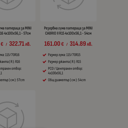
ума патерица за MINI
Резервна гума патерица за MINI
R16 4x100x56,1 - 57см
CABRIO II R15 4x100x56,1 - 54см
322.71
161.00
314.89
€
лв.
€
лв.
/
/
ума: 115/70R16
Размер гума: 115/70R15
анта ( R ): R16
Размер джанта ( R ): R15
нтрален отвор:
PCD / Централен отвор:
,1
4x100x56,1
етър ( см ): 57cm
Общ диаметър ( см ): 54cm