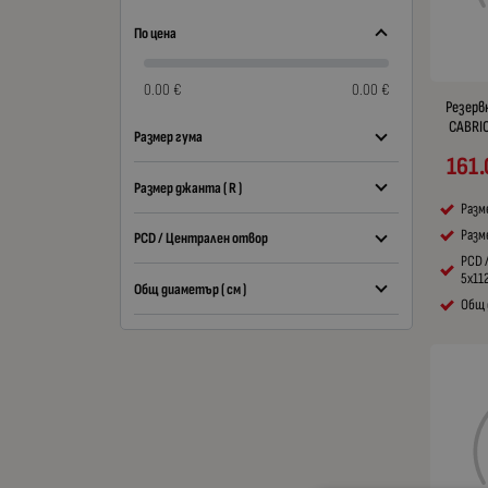
По цена
0.00 €
0.00 €
Резерв
CABRIO 
Размер гума
161.
Размер джанта ( R )
Разм
Разме
PCD / Централен отвор
PCD 
5x11
Общ диаметър ( см )
Общ 