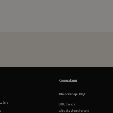
Контакти
Автосектор ЕООД
 сайта
0888 152535
и
sales:at:avtosector.com