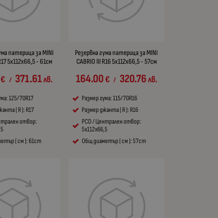
ума патерица за MINI
Резервна гума патерица за MINI
R17 5x112x66,5 - 61см
CABRIO III R16 5x112x66,5 - 57см
371.61
164.00
320.76
€
лв.
€
лв.
/
/
ума: 125/70R17
Размер гума: 115/70R16
анта ( R ): R17
Размер джанта ( R ): R16
нтрален отвор:
PCD / Централен отвор:
,5
5x112x66,5
етър ( см ): 61cm
Общ диаметър ( см ): 57cm