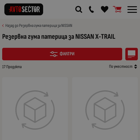
Назад до Резервна гума патерица за NISSAN
Резервна гума патерица за NISSAN X-TRAIL
ФИЛТРИ
По уместност
17 Продукта