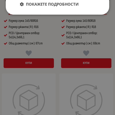
Резервна гума патерица за NISSAN X-
Резервна гума патерица за NISSAN X-
ПОКАЖЕТЕ ПОДРОБНОСТИ
TRAIL T31 R16 5x114,3x66,1 - 67см
TRAIL T30 R18 5x114,3x66,1 - 69см
166.00
324.67
212.00
414.64
€
лв.
€
лв.
/
/
Размер гума: 145/90R16
Размер гума: 145/80R18
Размер джанта ( R ): R16
Размер джанта ( R ): R18
PCD / Централен отвор:
PCD / Централен отвор:
5x114,3x66,1
5x114,3x66,1
Общ диаметър ( см ): 67cm
Общ диаметър ( см ): 69cm
КУПИ
КУПИ