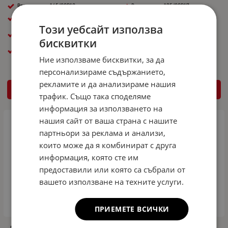
Размер гума: 145/80R18
Размер гума: 135/80R17
Размер джанта ( R ): R18
Размер джанта ( R ): R17
Този уебсайт използва
PCD / Централен отвор:
PCD / Централен отвор:
5x114,3x66,1
5x114,3x66,1
бисквитки
Общ диаметър ( см ): 69cm
Общ диаметър ( см ): 65cm
Ние използваме бисквитки, за да
персонализираме съдържанието,
рекламите и да анализираме нашия
КУПИ
КУПИ
трафик. Също така споделяме
информация за използването на
нашия сайт от ваша страна с нашите
партньори за реклама и анализи,
които може да я комбинират с друга
информация, която сте им
предоставили или която са събрали от
вашето използване на техните услуги.
ПРИЕМЕТЕ ВСИЧКИ