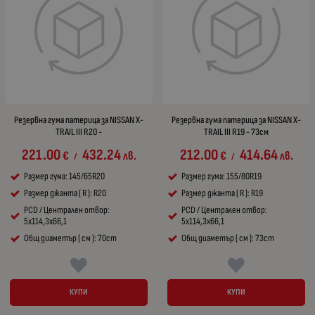
Резервна гума патерица за NISSAN X-
Резервна гума патерица за NISSAN X-
TRAIL III R20 -
TRAIL III R19 - 73см
221.00
432.24
212.00
414.64
€
лв.
€
лв.
/
/
Размер гума: 145/65R20
Размер гума: 155/80R19
Размер джанта ( R ): R20
Размер джанта ( R ): R19
PCD / Централен отвор:
PCD / Централен отвор:
5x114,3x66,1
5x114,3x66,1
Общ диаметър ( см ): 70cm
Общ диаметър ( см ): 73cm
КУПИ
КУПИ