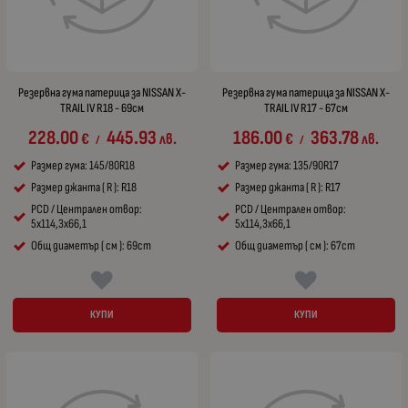
Резервна гума патерица за NISSAN X-
Резервна гума патерица за NISSAN X-
TRAIL IV R18 - 69см
TRAIL IV R17 - 67см
228.00
445.93
186.00
363.78
€
лв.
€
лв.
/
/
Размер гума: 145/80R18
Размер гума: 135/90R17
Размер джанта ( R ): R18
Размер джанта ( R ): R17
PCD / Централен отвор:
PCD / Централен отвор:
5x114,3x66,1
5x114,3x66,1
Общ диаметър ( см ): 69cm
Общ диаметър ( см ): 67cm
КУПИ
КУПИ