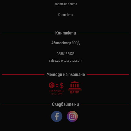
Карта на сайта
Контакти
Контакти
Автосектор ЕООД
0888 152535
sales:at:avtosector.com
Методи на плащане
Следвайте ни