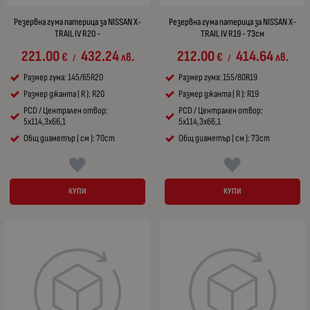
Резервна гума патерица за NISSAN X-
Резервна гума патерица за NISSAN X-
TRAIL IV R20 -
TRAIL IV R19 - 73см
221.00
432.24
212.00
414.64
€
лв.
€
лв.
/
/
Размер гума: 145/65R20
Размер гума: 155/80R19
Размер джанта ( R ): R20
Размер джанта ( R ): R19
PCD / Централен отвор:
PCD / Централен отвор:
5x114,3x66,1
5x114,3x66,1
Общ диаметър ( см ): 70cm
Общ диаметър ( см ): 73cm
КУПИ
КУПИ