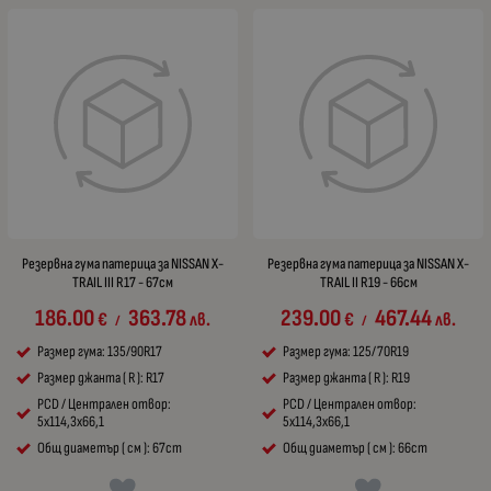
Резервна гума патерица за NISSAN X-
Резервна гума патерица за NISSAN X-
TRAIL III R17 - 67см
TRAIL II R19 - 66см
186.00
363.78
239.00
467.44
€
лв.
€
лв.
/
/
Размер гума: 135/90R17
Размер гума: 125/70R19
Размер джанта ( R ): R17
Размер джанта ( R ): R19
PCD / Централен отвор:
PCD / Централен отвор:
5x114,3x66,1
5x114,3x66,1
Общ диаметър ( см ): 67cm
Общ диаметър ( см ): 66cm