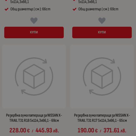
5x114,3x66,1
5x114,3x66,1
Общ диаметър ( см ): 66cm
Общ диаметър ( см ): 69cm
КУПИ
КУПИ
Резервна гума патерица за NISSAN X-
Резервна гума патерица за NISSAN X-
TRAIL T31 R18 5x114,3x66,1 - 69см
TRAIL T31 R17 5x114,3x66,1 - 65см
228.00
445.93
190.00
371.61
€
лв.
€
лв.
/
/