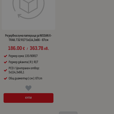
Резервна гума патерица за NISSAN X-
TRAIL T32 R17 5x114,3x66 - 67см
186.00
363.78
€
лв.
/
Размер гума: 135/90R17
Размер джанта ( R ): R17
PCD / Централен отвор:
5x114,3x66,1
Общ диаметър ( см ): 67cm
КУПИ