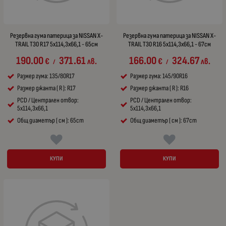
Резервна гума патерица за NISSAN X-
Резервна гума патерица за NISSAN X-
TRAIL T30 R17 5x114,3x66,1 - 65см
TRAIL T30 R16 5x114,3x66,1 - 67см
190.00
371.61
166.00
324.67
€
лв.
€
лв.
/
/
Размер гума: 135/80R17
Размер гума: 145/90R16
Размер джанта ( R ): R17
Размер джанта ( R ): R16
PCD / Централен отвор:
PCD / Централен отвор:
5x114,3x66,1
5x114,3x66,1
Общ диаметър ( см ): 65cm
Общ диаметър ( см ): 67cm
КУПИ
КУПИ