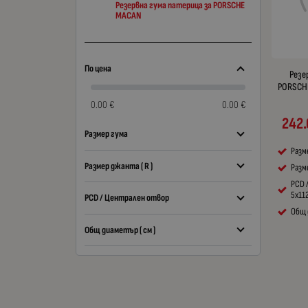
Резервна гума патерица за PORSCHE
MACAN
По цена
Резе
PORSCHE
0.00 €
0.00 €
242
Размер гума
Разм
Размер джанта ( R )
Разме
PCD 
5x11
PCD / Централен отвор
Общ 
Общ диаметър ( см )