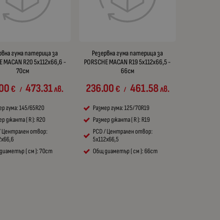
рвна гума патерица за
Резервна гума патерица за
 MACAN R20 5x112x66,6 -
PORSCHE MACAN R19 5x112x66,5 -
70см
66см
.00
473.31
236.00
461.58
€
лв.
€
лв.
/
/
ер гума: 145/65R20
Размер гума: 125/70R19
р джанта ( R ): R20
Размер джанта ( R ): R19
/ Централен отвор:
PCD / Централен отвор:
2x66,6
5x112x66,5
диаметър ( см ): 70cm
Общ диаметър ( см ): 66cm