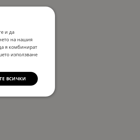
е и да
нето на нашия
 да я комбинират
ашето използване
ТЕ ВСИЧКИ