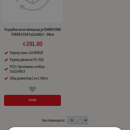
Резервна гума патерица за SSANGYONG
TORRES R18 5x112x66,5 - 69см
201.00
€
Размер гума: 145/80R18
Размер джанта ( R ): R18
PCD / Централен отвор:
5x112x66,5
Общ диаметър ( см ): 69cm
КУПИ
На страница по: