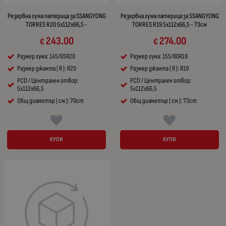
Резервна гума патерица за SSANGYONG
Резервна гума патерица за SSANGYONG
TORRES R20 5x112x66,5 -
TORRES R19 5x112x66,5 - 73см
243.00
274.00
€
€
Размер гума: 145/65R20
Размер гума: 155/80R19
Размер джанта ( R ): R20
Размер джанта ( R ): R19
PCD / Централен отвор:
PCD / Централен отвор:
5x112x66,5
5x112x66,5
Общ диаметър ( см ): 70cm
Общ диаметър ( см ): 73cm
КУПИ
КУПИ