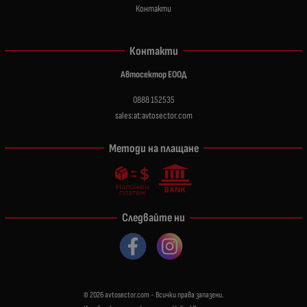
Контакти
Контакти
Автосектор ЕООД
0888 152535
sales:at:avtosector.com
Методи на плащане
Следвайте ни
© 2026
avtosector.com
- Всички права запазени.