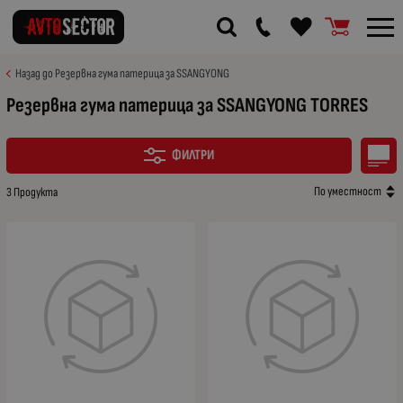
Назад до Резервна гума патерица за SSANGYONG
Резервна гума патерица за SSANGYONG TORRES
ФИЛТРИ
По уместност
3 Продукта