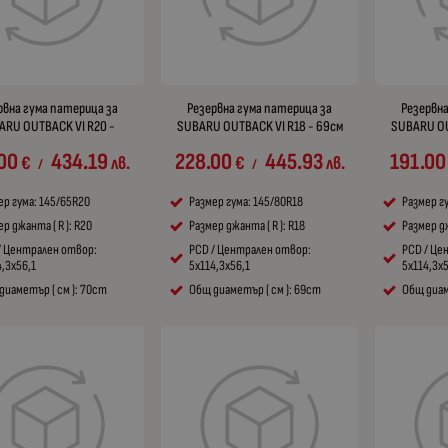
рвна гума патерица за
Резервна гума патерица за
Резервна
ARU OUTBACK VI R20 -
SUBARU OUTBACK VI R18 - 69см
SUBARU OU
00
434.19
228.00
445.93
191.00
€
лв.
€
лв.
/
/
ер гума: 145/65R20
Размер гума: 145/80R18
Размер г
р джанта ( R ): R20
Размер джанта ( R ): R18
Размер дж
/ Централен отвор:
PCD / Централен отвор:
PCD / Це
4,3x56,1
5x114,3x56,1
5x114,3x
диаметър ( см ): 70cm
Общ диаметър ( см ): 69cm
Общ диам