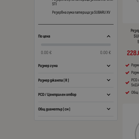
STI
Резервна гума патерица за SUBARU XV
Резе
SU
По цена
228.
0.00 €
0.00 €
Разм
Размер гума
Разме
PCD 
Размер джанта ( R )
5x11
Общ 
PCD / Централен отвор
Общ диаметър ( см )