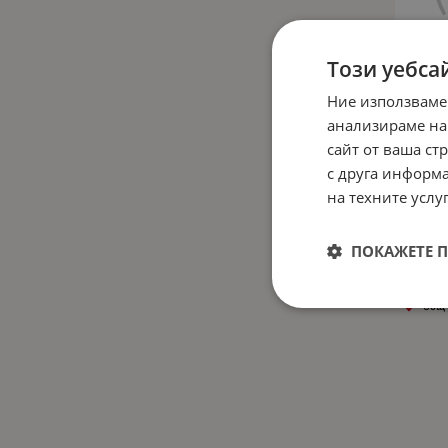
Този уебса
Ние използваме
Резе
анализираме на
SU
сайт от ваша ст
с друга информа
191.
на техните услуг
Разм
Разме
ПОКАЖЕТЕ 
PCD 
5x10
Общ 