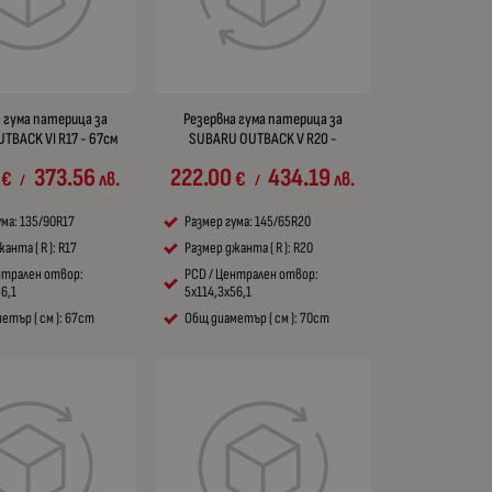
 гума патерица за
Резервна гума патерица за
TBACK VI R17 - 67см
SUBARU OUTBACK V R20 -
373.56
222.00
434.19
€
лв.
€
лв.
/
/
ума: 135/90R17
Размер гума: 145/65R20
анта ( R ): R17
Размер джанта ( R ): R20
нтрален отвор:
PCD / Централен отвор:
56,1
5x114,3x56,1
етър ( см ): 67cm
Общ диаметър ( см ): 70cm