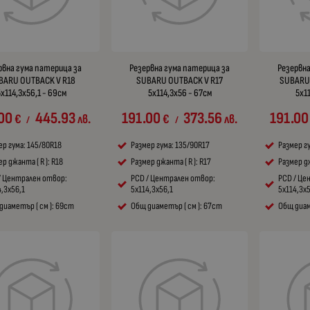
рвна гума патерица за
Резервна гума патерица за
Резервна
BARU OUTBACK V R18
SUBARU OUTBACK V R17
SUBARU 
5x114,3x56,1 - 69см
5x114,3x56 - 67см
5x1
00
445.93
191.00
373.56
191.00
€
лв.
€
лв.
/
/
ер гума: 145/80R18
Размер гума: 135/90R17
Размер г
р джанта ( R ): R18
Размер джанта ( R ): R17
Размер дж
/ Централен отвор:
PCD / Централен отвор:
PCD / Це
4,3x56,1
5x114,3x56,1
5x114,3x
диаметър ( см ): 69cm
Общ диаметър ( см ): 67cm
Общ диам