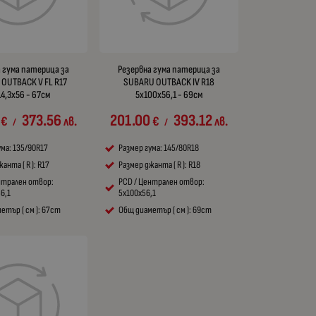
 гума патерица за
Резервна гума патерица за
OUTBACK V FL R17
SUBARU OUTBACK IV R18
14,3x56 - 67см
5x100x56,1 - 69см
373.56
201.00
393.12
€
лв.
€
лв.
/
/
ума: 135/90R17
Размер гума: 145/80R18
анта ( R ): R17
Размер джанта ( R ): R18
нтрален отвор:
PCD / Централен отвор:
56,1
5x100x56,1
етър ( см ): 67cm
Общ диаметър ( см ): 69cm