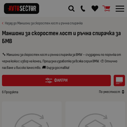
Назад до Маншони за скоростен лост и ръчна спирачка
Маншони за скоростен лост и ръчна спирачка за
БМВ
🔧 Маншони за скоростен лост и ръчна спирачка за BMW – създадени по поръчка от
черна кожа с избор на конец. Прецизна изработка за всяка серия BMW. 🎨 Отлично
пасване и високо качество. 🚚 Бърза доставка!
ФИЛТРИ
По уместност
6 Продукта