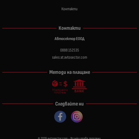
Контакти
Контакти
Автосектор ЕООД
0888 152535
sales:at:avtosector.com
Методи на плащане
Следвайте ни
© 2026
avtosector.com
- Всички права запазени.