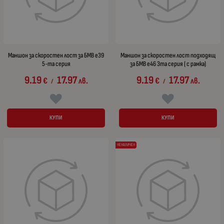
Маншон за скоростен лост за БМВ е39
Маншон за скоростен лост подходящ
5-та серия
за БМВ е46 3та серия ( с рамка)
9.19
17.97
9.19
17.97
€
лв.
€
лв.
/
/
КУПИ
КУПИ
НЕНАЛИЧЕН