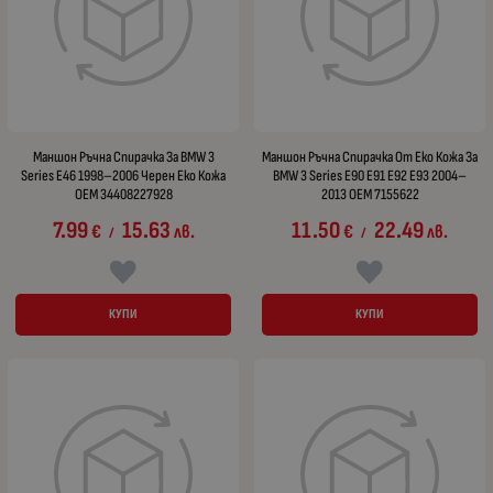
Маншон Ръчна Спирачка За BMW 3
Маншон Ръчна Спирачка От Еко Кожа За
Series E46 1998–2006 Черен Еко Кожа
BMW 3 Series E90 E91 E92 E93 2004–
OEM 34408227928
2013 OEM 7155622
7.99
15.63
11.50
22.49
€
лв.
€
лв.
/
/
КУПИ
КУПИ